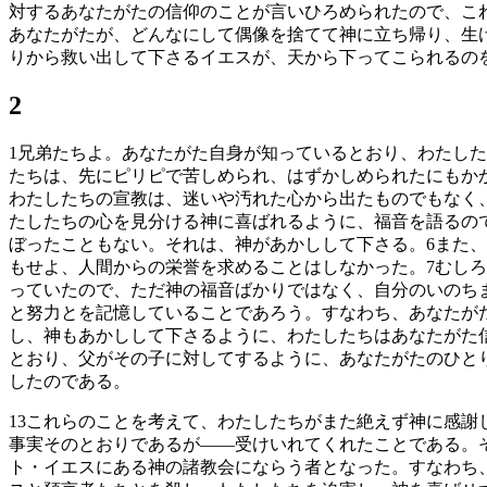
対するあなたがたの信仰のことが言いひろめられたので、こ
あなたがたが、どんなにして偶像を捨てて神に立ち帰り、生
りから救い出して下さるイエスが、天から下ってこられるの
2
1
兄弟たちよ。あなたがた自身が知っているとおり、わたした
たちは、先にピリピで苦しめられ、はずかしめられたにもか
わたしたちの宣教は、迷いや汚れた心から出たものでもなく
たしたちの心を見分ける神に喜ばれるように、福音を語るの
ぼったこともない。それは、神があかしして下さる。
6
また、
もせよ、人間からの栄誉を求めることはしなかった。
7
むしろ
っていたので、ただ神の福音ばかりではなく、自分のいのち
と努力とを記憶していることであろう。すなわち、あなたが
し、神もあかしして下さるように、わたしたちはあなたがた
とおり、父がその子に対してするように、あなたがたのひと
したのである。
13
これらのことを考えて、わたしたちがまた絶えず神に感謝
事実そのとおりであるが――受けいれてくれたことである。
ト・イエスにある神の諸教会にならう者となった。すなわち