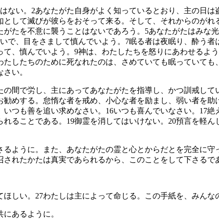
はない。
2
あなたがた自身がよく知っているとおり、主の日は
如として滅びが彼らをおそって来る。そして、それからのがれ
たがたを不意に襲うことはないであろう。
5
あなたがたはみな光
いで、目をさまして慎んでいよう。
7
眠る者は夜眠り、酔う者
って、慎んでいよう。
9
神は、わたしたちを怒りにあわせるよう
わたしたちのために死なれたのは、さめていても眠っていても
なさい。
たの間で労し、主にあってあなたがたを指導し、かつ訓戒して
お勧めする。怠惰な者を戒め、小心な者を励まし、弱い者を助
、いつも善を追い求めなさい。
16
いつも喜んでいなさい。
17
絶
られることである。
19
御霊を消してはいけない。
20
預言を軽ん
さるように。また、あなたがたの霊と心とからだとを完全に守
召されたかたは真実であられるから、このことをして下さるで
てほしい。
27
わたしは主によって命じる。この手紙を、みんな
共にあるように。