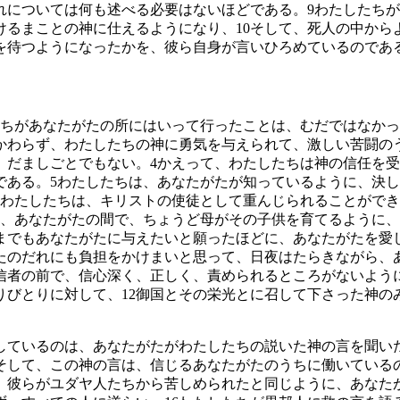
れについては何も述べる必要はないほどである。
9
わたしたちが
けるまことの神に仕えるようになり、
10
そして、死人の中から
を待つようになったかを、彼ら自身が言いひろめているのであ
ちがあなたがたの所にはいって行ったことは、むだではなかっ
かわらず、わたしたちの神に勇気を与えられて、激しい苦闘の
、だましごとでもない。
4
かえって、わたしたちは神の信任を受
である。
5
わたしたちは、あなたがたが知っているように、決し
わたしたちは、キリストの使徒として重んじられることがで
、あなたがたの間で、ちょうど母がその子供を育てるように、
までもあなたがたに与えたいと願ったほどに、あなたがたを愛
たのだれにも負担をかけまいと思って、日夜はたらきながら、
信者の前で、信心深く、正しく、責められるところがないよう
りびとりに対して、
12
御国とその栄光とに召して下さった神の
しているのは、あなたがたがわたしたちの説いた神の言を聞い
そして、この神の言は、信じるあなたがたのうちに働いている
、彼らがユダヤ人たちから苦しめられたと同じように、あなた