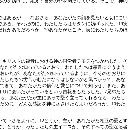
るのを妨げて、絶えず自分の罪を満たしている。そこで、神の
ではあるが――なおさら、あなたがたの顔を見たいと切にこい
である。それだのに、わたしたちはサタンに妨げられた。
19
実
だれがあるだろうか。
20
あなたがたこそ、実にわたしたちのほ
、キリストの福音における神の同労者テモテをつかわした。そ
なたがたの知っているとおり、わたしたちは患難に会うよう
おいたが、あなたがたの知っているように、今そのとおりに
たしたちの労苦がむだになりはしないかと気づかって、あな
てきて、あなたがたの信仰と愛とについて知らせ、また、あ
きりに会いたがっているという吉報をもたらした。
7
兄弟たち
ら、あなたがたが主にあって堅く立ってくれるなら、わたし
ために、どんな感謝を神にささげたらよいだろうか。
10
わた
いて下さるように。
12
どうか、主が、あなたがた相互の愛とす
て、どうか、わたしたちの主イエスが、そのすべての聖なる者