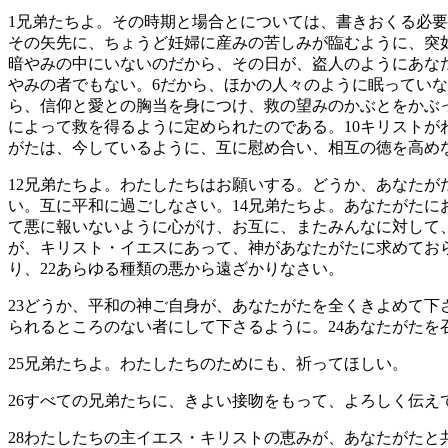
1
兄弟たちよ。その時期と場合とについては、書きおくる必要
その矢先に、ちょうど妊婦に産みの苦しみが臨むように、突
暗やみの中にいないのだから、その日が、盗人のようにあな
やみの者でもない。
6
だから、ほかの人々のように眠っていな
ら、信仰と愛との胸当を身につけ、救の望みのかぶとをかぶ
によって救を得るように定められたのである。
10
キリストが
がたは、今しているように、互に慰め合い、相互の徳を高め
12
兄弟たちよ。わたしたちはお願いする。どうか、あなたが
い。互に平和に過ごしなさい。
14
兄弟たちよ。あなたがたに
て悪に報いないように心がけ、お互に、またみんなに対して
が、キリスト・イエスにあって、神があなたがたに求めてお
り、
22
あらゆる種類の悪から遠ざかりなさい。
23
どうか、平和の神ご自身が、あなたがたを全くきよめて下
られるところのない者にして下さるように。
24
あなたがたを
25
兄弟たちよ。わたしたちのためにも、祈ってほしい。
26
すべての兄弟たちに、きよい接吻をもって、よろしく伝え
28
わたしたちの主イエス・キリストの恵みが、あなたがたと