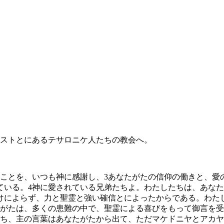
ストとにあるテサロニケ人たちの教会へ。
ことを、いつも神に感謝し、
3
あなたがたの信仰の働きと、愛
ている。
4
神に愛されている兄弟たちよ。わたしたちは、あなた
けによらず、力と聖霊と強い確信とによったからである。わた
がたは、多くの患難の中で、聖霊による喜びをもって御言を受
ち、主の言葉はあなたがたから出て、ただマケドニヤとアカ