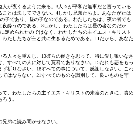
盗人が夜くるように来る。
3
人々が平和だ無事だと言っている
ることは決してできない。
4
しかし兄弟たちよ。あなたがたは
の子であり、昼の子なのである。わたしたちは、夜の者でも
は夜酔うのである。
8
しかし、わたしたちは昼の者なのだか
に定められたのではなく、わたしたちの主イエス・キリスト
、わたしたちが主と共に生きるためである。
11
だから、あなた
いる人々を重んじ、
13
彼らの働きを思って、特に愛し敬いなさ
け、すべての人に対して寛容でありなさい。
15
だれも悪をもっ
えず祈りなさい。
18
すべての事について、感謝しなさい。これ
じてはならない。
21
すべてのものを識別して、良いものを守
って、わたしたちの主イエス・キリストの来臨のときに、責め
あろう。
の兄弟に読み聞かせなさい。