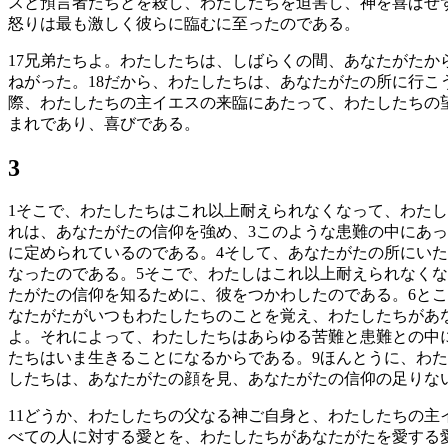
スと預言者たちとを殺し、わたしたちを迫害し、神を喜ばせ
怒りは最も激しく彼らに臨むに至ったのである。
17
兄弟たちよ。わたしたちは、しばらくの間、あなたがたか
ねがった。
18
だから、わたしたちは、あなたがたの所に行こ
際、わたしたちの主イエスの来臨にあたって、わたしたちの
まれであり、喜びである。
3
1
そこで、わたしたちはこれ以上耐えられなくなって、わたし
れは、あなたがたの信仰を強め、
3
このような患難の中にあっ
に定められているのである。
4
そして、あなたがたの所にいた
なったのである。
5
そこで、わたしはこれ以上耐えられなくな
たがたの信仰を知るために、彼をつかわしたのである。
6
とこ
なたがたがいつもわたしたちのことを覚え、わたしたちがあ
よ。それによって、わたしたちはあらゆる苦難と患難との中
たちはいま生きることになるからである。
9
ほんとうに、わた
したちは、あなたがたの顔を見、あなたがたの信仰の足りな
11
どうか、わたしたちの父なる神ご自身と、わたしたちの主
べての人に対する愛とを、わたしたちがあなたがたを愛する