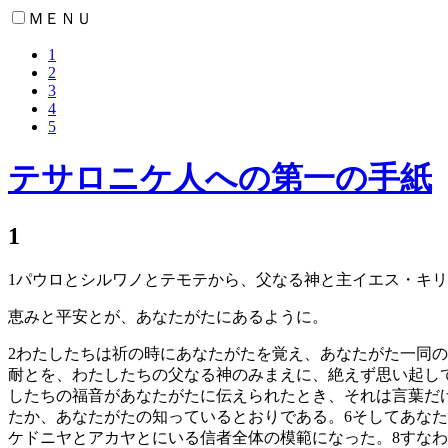
ＭＥＮＵ
1
2
3
4
5
テサロニケ人への第一の手紙
1
1
パウロとシルワノとテモテから、父なる神と主イエス・キリ
恵みと平安とが、あなたがたにあるように。
2
わたしたちは祈の時にあなたがたを覚え、あなたがた一同の
耐とを、わたしたちの父なる神のみまえに、絶えず思い起し
したちの福音があなたがたに伝えられたとき、それは言葉だ
たか、あなたがたの知っているとおりである。
6
そしてあなた
ケドニヤとアカヤとにいる信者全体の模範になった。
8
すなわ