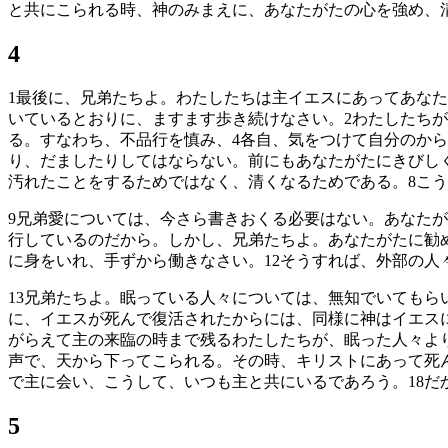
と共にこられる時、神のみまえに、あなたがたの心を強め、
4
1
最後に、兄弟たちよ。わたしたちは主イエスにあってあなた
いているとおりに、ますます歩き続けなさい。
2
わたしたちが
る。すなわち、不品行を慎み、
4
各自、気をつけて自分のから
り、だましたりしてはならない。前にもあなたがたにきびし
汚れたことをするためではなく、清くなるためである。
8
こう
9
兄弟愛については、今さら書きおくる必要はない。あなたが
行しているのだから。しかし、兄弟たちよ。あなたがたに勧
に身をいれ、手ずから働きなさい。
12
そうすれば、外部の人
13
兄弟たちよ。眠っている人々については、無知でいてもら
に、イエスが死んで復活されたからには、同様に神はイエス
がらえて主の来臨の時まで残るわたしたちが、眠った人々よ
声で、天から下ってこられる。その時、キリストにあって死
で主に会い、こうして、いつも主と共にいるであろう。
18
だ
5