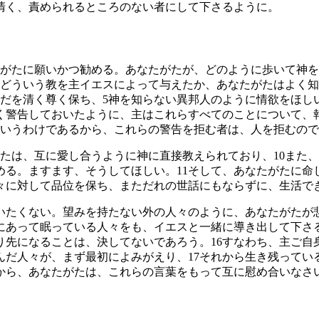
清く、責められるところのない者にして下さるように。
がたに願いかつ勧める。あなたがたが、どのように歩いて神を
どういう教を主イエスによって与えたか、あなたがたはよく知
だを清く尊く保ち、
5
神を知らない異邦人のように情欲をほし
く警告しておいたように、主はこれらすべてのことについて、
いうわけであるから、これらの警告を拒む者は、人を拒むので
たは、互に愛し合うように神に直接教えられており、
10
また、
める。ますます、そうしてほしい。
11
そして、あなたがたに命
々に対して品位を保ち、まただれの世話にもならずに、生活で
いたくない。望みを持たない外の人々のように、あなたがたが
にあって眠っている人々をも、イエスと一緒に導き出して下さ
り先になることは、決してないであろう。
16
すなわち、主ご自
んだ人々が、まず最初によみがえり、
17
それから生き残ってい
から、あなたがたは、これらの言葉をもって互に慰め合いなさ