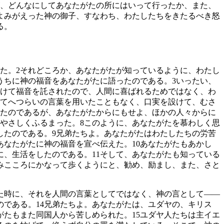
、どんなにしてあなたがたの所にはいって行ったか、また、
よみがえった神の御子、すなわち、わたしたちをきたるべき怒
る。
た。
2
それどころか、あなたがたが知っているように、わたし
うちに神の福音をあなたがたに語ったのである。
3
いったい、
けて福音を託されたので、人間に喜ばれるためではなく、わ
てへつらいの言葉を用いたこともなく、口実を設けて、むさ
きたのであるが、あなたがたからにもせよ、ほかの人々からに
やさしくふるまった。
8
このように、あなたがたを慕わしく思
したのである。
9
兄弟たちよ。あなたがたはわたしたちの労苦
あなたがたに神の福音を宣べ伝えた。
10
あなたがたもあかし
に、生活をしたのである。
11
そして、あなたがたも知っている
みこころにかなって歩くようにと、勧め、励まし、また、さと
た時に、それを人間の言葉としてではなく、神の言として――
のである。
14
兄弟たちよ。あなたがたは、ユダヤの、キリス
がたもまた同国人から苦しめられた。
15
ユダヤ人たちは主イエ