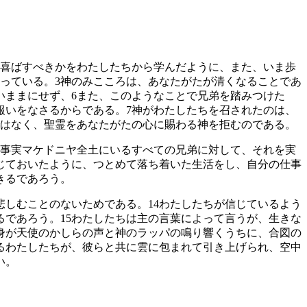
喜ばすべきかをわたしたちから学んだように、また、いま歩
っている。
3
神のみこころは、あなたがたが清くなることであ
いままにせず、
6
また、このようなことで兄弟を踏みつけた
報いをなさるからである。
7
神がわたしたちを召されたのは、
はなく、聖霊をあなたがたの心に賜わる神を拒むのである。
事実マケドニヤ全土にいるすべての兄弟に対して、それを実
じておいたように、つとめて落ち着いた生活をし、自分の仕事
きるであろう。
悲しむことのないためである。
14
わたしたちが信じているよう
るであろう。
15
わたしたちは主の言葉によって言うが、生きな
身が天使のかしらの声と神のラッパの鳴り響くうちに、合図の
るわたしたちが、彼らと共に雲に包まれて引き上げられ、空中
い。