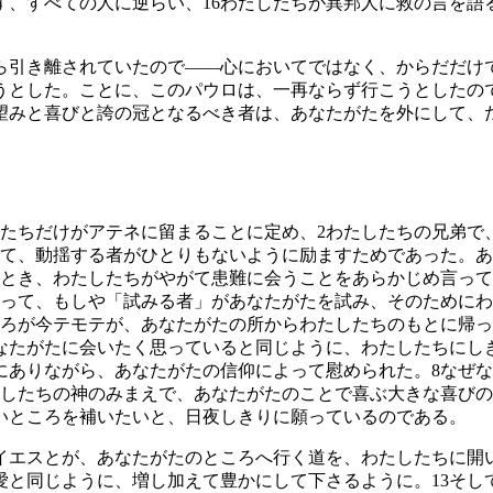
ず、すべての人に逆らい、
16
わたしたちが異邦人に救の言を語
ら引き離されていたので――心においてではなく、からだだけ
うとした。ことに、このパウロは、一再ならず行こうとしたの
望みと喜びと誇の冠となるべき者は、あなたがたを外にして、
たちだけがアテネに留まることに定め、
2
わたしたちの兄弟で
て、動揺する者がひとりもないように励ますためであった。あ
とき、わたしたちがやがて患難に会うことをあらかじめ言って
って、もしや「試みる者」があなたがたを試み、そのためにわ
ろが今テモテが、あなたがたの所からわたしたちのもとに帰っ
なたがたに会いたく思っていると同じように、わたしたちにし
にありながら、あなたがたの信仰によって慰められた。
8
なぜな
したちの神のみまえで、あなたがたのことで喜ぶ大きな喜びの
いところを補いたいと、日夜しきりに願っているのである。
イエスとが、あなたがたのところへ行く道を、わたしたちに開
愛と同じように、増し加えて豊かにして下さるように。
13
そし