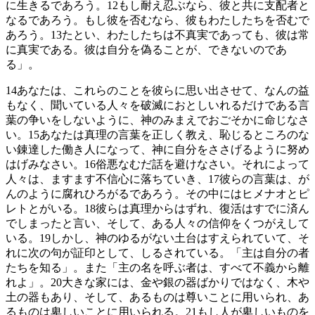
に生きるであろう。
12
もし耐え忍ぶなら、彼と共に支配者と
なるであろう。もし彼を否むなら、彼もわたしたちを否むで
あろう。
13
たとい、わたしたちは不真実であっても、彼は常
に真実である。彼は自分を偽ることが、できないのであ
る」。
14
あなたは、これらのことを彼らに思い出させて、なんの益
もなく、聞いている人々を破滅におとしいれるだけである言
葉の争いをしないように、神のみまえでおごそかに命じなさ
い。
15
あなたは真理の言葉を正しく教え、恥じるところのな
い錬達した働き人になって、神に自分をささげるように努め
はげみなさい。
16
俗悪なむだ話を避けなさい。それによって
人々は、ますます不信心に落ちていき、
17
彼らの言葉は、が
んのように腐れひろがるであろう。その中にはヒメナオとピ
レトとがいる。
18
彼らは真理からはずれ、復活はすでに済ん
でしまったと言い、そして、ある人々の信仰をくつがえして
いる。
19
しかし、神のゆるがない土台はすえられていて、そ
れに次の句が証印として、しるされている。「主は自分の者
たちを知る」。また「主の名を呼ぶ者は、すべて不義から離
れよ」。
20
大きな家には、金や銀の器ばかりではなく、木や
土の器もあり、そして、あるものは尊いことに用いられ、あ
るものは卑しいことに用いられる。
21
もし人が卑しいものを