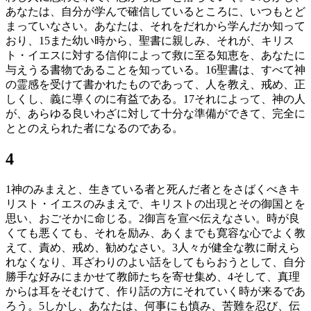
あなたは、自分が学んで確信しているところに、いつもとど
まっていなさい。あなたは、それをだれから学んだか知って
おり、
15
また幼い時から、聖書に親しみ、それが、キリス
ト・イエスに対する信仰によって救に至る知恵を、あなたに
与えうる書物であることを知っている。
16
聖書は、すべて神
の霊感を受けて書かれたものであって、人を教え、戒め、正
しくし、義に導くのに有益である。
17
それによって、神の人
が、あらゆる良いわざに対して十分な準備ができて、完全に
ととのえられた者になるのである。
4
1
神のみまえと、生きている者と死んだ者とをさばくべきキ
リスト・イエスのみまえで、キリストの出現とその御国とを
思い、おごそかに命じる。
2
御言を宣べ伝えなさい。時が良
くても悪くても、それを励み、あくまでも寛容な心でよく教
えて、責め、戒め、勧めなさい。
3
人々が健全な教に耐えら
れなくなり、耳ざわりのよい話をしてもらおうとして、自分
勝手な好みにまかせて教師たちを寄せ集め、
4
そして、真理
からは耳をそむけて、作り話の方にそれていく時が来るであ
ろう。
5
しかし、あなたは、何事にも慎み、苦難を忍び、伝