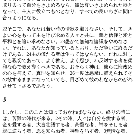
取り去って自分をきよめるなら、彼は尊いきよめられた器と
なって、主人に役立つものとなり、すべての良いわざに間に
合うようになる。
22
そこで、あなたは若い時の情欲を避けなさい。そして、き
よい心をもって主を呼び求める人々と共に、義と信仰と愛と
平和とを追い求めなさい。
23
愚かで無知な論議をやめなさ
い。それは、あなたが知っているとおり、ただ争いに終るだ
けである。
24
主の僕たる者は争ってはならない。だれに対し
ても親切であって、よく教え、よく忍び、
25
反対する者を柔
和な心で教え導くべきである。おそらく神は、彼らに悔改め
の心を与えて、真理を知らせ、
26
一度は悪魔に捕えられてそ
の欲するままになっていても、目ざめて彼のわなからのがれ
させて下さるであろう。
3
1
しかし、このことは知っておかねばならない。終りの時に
は、苦難の時代が来る。
2
その時、人々は自分を愛する者、
金を愛する者、大言壮語する者、高慢な者、神をそしる者、
親に逆らう者、恩を知らぬ者、神聖を汚す者、
3
無情な者、