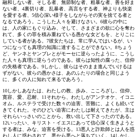
融和しない者、そしる者、無節制な者、粗暴な者、善を好ま
ない者、
4
裏切り者、乱暴者、高言をする者、神よりも快楽
を愛する者、
5
信心深い様子をしながらその実を捨てる者と
なるであろう。こうした人々を避けなさい。
6
彼らの中に
は、人の家にもぐり込み、そして、さまざまの欲に心を奪わ
れて、多くの罪を積み重ねている愚かな女どもを、とりこに
している者がある。
7
彼女たちは、常に学んではいるが、い
つになっても真理の知識に達することができない。
8
ちょう
ど、ヤンネとヤンブレとがモーセに逆らったように、こうし
た人々も真理に逆らうのである。彼らは知性の腐った、信仰
の失格者である。
9
しかし、彼らはそのまま進んでいけるは
ずがない。彼らの愚かさは、あのふたりの場合と同じよう
に、多くの人に知れて来るであろう。
10
しかしあなたは、わたしの教、歩み、こころざし、信仰、
寛容、愛、忍耐、
11
それから、わたしがアンテオケ、イコニ
オム、ルステラで受けた数々の迫害、苦難に、よくも続いて
きてくれた。そのひどい迫害にわたしは耐えてきたが、主は
それらいっさいのことから、救い出して下さったのである。
12
いったい、キリスト・イエスにあって信心深く生きようと
する者は、みな、迫害を受ける。
13
悪人と詐欺師とは人を惑
わし人に惑わされて、悪から悪へと落ちていく。
14
しかし、