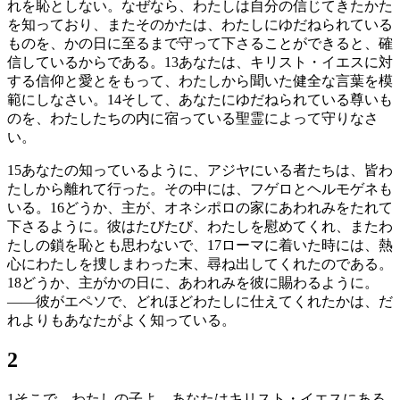
れを恥としない。なぜなら、わたしは自分の信じてきたかた
を知っており、またそのかたは、わたしにゆだねられている
ものを、かの日に至るまで守って下さることができると、確
信しているからである。
13
あなたは、キリスト・イエスに対
する信仰と愛とをもって、わたしから聞いた健全な言葉を模
範にしなさい。
14
そして、あなたにゆだねられている尊いも
のを、わたしたちの内に宿っている聖霊によって守りなさ
い。
15
あなたの知っているように、アジヤにいる者たちは、皆わ
たしから離れて行った。その中には、フゲロとヘルモゲネも
いる。
16
どうか、主が、オネシポロの家にあわれみをたれて
下さるように。彼はたびたび、わたしを慰めてくれ、またわ
たしの鎖を恥とも思わないで、
17
ローマに着いた時には、熱
心にわたしを捜しまわった末、尋ね出してくれたのである。
18
どうか、主がかの日に、あわれみを彼に賜わるように。
――彼がエペソで、どれほどわたしに仕えてくれたかは、だ
れよりもあなたがよく知っている。
2
1
そこで、わたしの子よ。あなたはキリスト・イエスにある