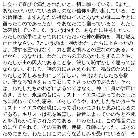
に会って喜びで満たされたいと、切に願っている。
5
また、
あなたがいだいている偽りのない信仰を思い起している。こ
の信仰は、まずあなたの祖母ロイスとあなたの母ユニケとに
宿ったものであったが、今あなたにも宿っていると、わたし
は確信している。
6
こういうわけで、あなたに注意したい。
わたしの按手によって内にいただいた神の賜物を、再び燃え
たたせなさい。
7
というのは、神がわたしたちに下さったの
は、臆する霊ではなく、力と愛と慎みとの霊なのである。
8
だから、あなたは、わたしたちの主のあかしをすることや、
わたしが主の囚人であることを、決して恥ずかしく思っては
ならない。むしろ、神の力にささえられて、福音のために、
わたしと苦しみを共にしてほしい。
9
神はわたしたちを救
い、聖なる招きをもって召して下さったのであるが、それ
は、わたしたちのわざによるのではなく、神ご自身の計画に
基き、また、永遠の昔にキリスト・イエスにあってわたした
ちに賜わっていた恵み、
10
そして今や、わたしたちの救主キ
リスト・イエスの出現によって明らかにされた恵みによるの
である。キリストは死を滅ぼし、福音によっていのちと不死
とを明らかに示されたのである。
11
わたしは、この福音のた
めに立てられて、その宣教者、使徒、教師になった。
12
その
ためにまた、わたしはこのような苦しみを受けているが、そ