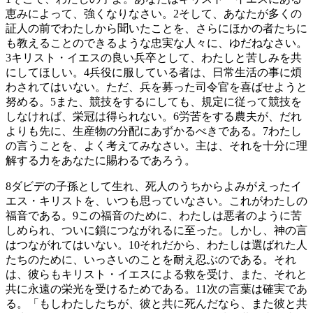
恵みによって、強くなりなさい。
2
そして、あなたが多くの
証人の前でわたしから聞いたことを、さらにほかの者たちに
も教えることのできるような忠実な人々に、ゆだねなさい。
3
キリスト・イエスの良い兵卒として、わたしと苦しみを共
にしてほしい。
4
兵役に服している者は、日常生活の事に煩
わされてはいない。ただ、兵を募った司令官を喜ばせようと
努める。
5
また、競技をするにしても、規定に従って競技を
しなければ、栄冠は得られない。
6
労苦をする農夫が、だれ
よりも先に、生産物の分配にあずかるべきである。
7
わたし
の言うことを、よく考えてみなさい。主は、それを十分に理
解する力をあなたに賜わるであろう。
8
ダビデの子孫として生れ、死人のうちからよみがえったイ
エス・キリストを、いつも思っていなさい。これがわたしの
福音である。
9
この福音のために、わたしは悪者のように苦
しめられ、ついに鎖につながれるに至った。しかし、神の言
はつながれてはいない。
10
それだから、わたしは選ばれた人
たちのために、いっさいのことを耐え忍ぶのである。それ
は、彼らもキリスト・イエスによる救を受け、また、それと
共に永遠の栄光を受けるためである。
11
次の言葉は確実であ
る。「もしわたしたちが、彼と共に死んだなら、また彼と共