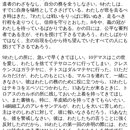
道者のわざをなし、自分の務を全うしなさい。
6
わたしは、
すでに自身を犠牲としてささげている。わたしが世を去るべ
き時はきた。
7
わたしは戦いをりっぱに戦いぬき、走るべき
行程を走りつくし、信仰を守りとおした。
8
今や、義の冠が
わたしを待っているばかりである。かの日には、公平な審判
者である主が、それを授けて下さるであろう。わたしばかり
ではなく、主の出現を心から待ち望んでいたすべての人にも
授けて下さるであろう。
9
わたしの所に、急いで早くきてほしい。
10
デマスはこの世
を愛し、わたしを捨ててテサロニケに行ってしまい、クレス
ケンスはガラテヤに、テトスはダルマテヤに行った。
11
ただ
ルカだけが、わたしのもとにいる。マルコを連れて、一緒に
きなさい。彼はわたしの務のために役に立つから。
12
わたし
はテキコをエペソにつかわした。
13
あなたが来るときに、ト
ロアスのカルポの所に残しておいた上着を持ってきてほし
い。また書物も、特に、羊皮紙のを持ってきてもらいたい。
14
銅細工人のアレキサンデルが、わたしを大いに苦しめた。
主はそのしわざに対して、彼に報いなさるだろう。
15
あなた
も、彼を警戒しなさい。彼は、わたしたちの言うことに強く
反対したのだから。
16
わたしの第一回の弁明の際には、わた