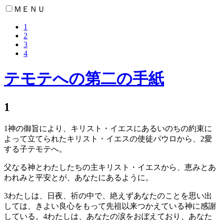
ＭＥＮＵ
1
2
3
4
テモテへの第二の手紙
1
1
神の御旨により、キリスト・イエスにあるいのちの約束に
よって立てられたキリスト・イエスの使徒パウロから、
2
愛
する子テモテへ。
父なる神とわたしたちの主キリスト・イエスから、恵みとあ
われみと平安とが、あなたにあるように。
3
わたしは、日夜、祈の中で、絶えずあなたのことを思い出
しては、きよい良心をもって先祖以来つかえている神に感謝
している。
4
わたしは、あなたの涙をおぼえており、あなた