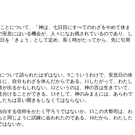
ことについて、「神は、七日目にすべてのわざをやめて休ま
の安息にはいる機会が、人々になお残されているのであり、し
日を「きょう」として定め、長く時がたってから、先に引用
について語られたはずはない。
9
こういうわけで、安息日の休
うに、自分もわざを休んだからである。
11
したがって、わたし
者が出るかもしれない。
12
というのは、神の言は生きていて、
見分けることができる。
13
そして、神のみまえには、あらわで
したちは言い開きをしなくてはならない。
告白する信仰をかたく守ろうではないか。
15
この大祭司は、わ
ちと同じように試錬に会われたのである。
16
だから、わたした
ではないか。