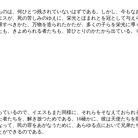
ものは、何ひとつ残されていないはずである。しかし、今もな
エスが、死の苦しみのゆえに、栄光とほまれとを冠として与え
帰すべきかた、万物を造られたかたが、多くの子らを栄光に導
たも、きよめられる者たちも、皆ひとりのかたから出ている。
っているので、イエスもまた同様に、それらをそなえておられ
た者たちを、解き放つためである。
16
確かに、彼は天使たちを
なって、民の罪をあがなうために、あらゆる点において兄弟た
とができるのである。