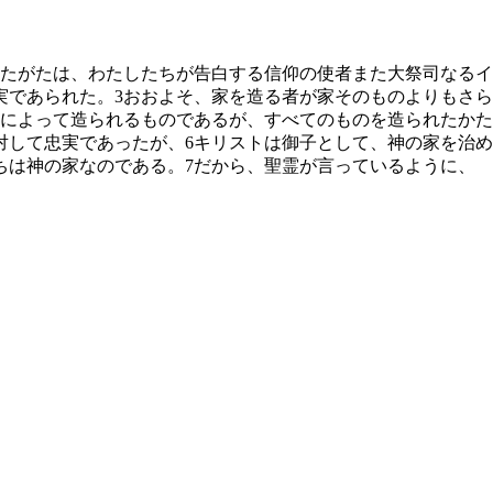
たがたは、わたしたちが告白する信仰の使者また大祭司なるイ
実であられた。
3
おおよそ、家を造る者が家そのものよりもさら
によって造られるものであるが、すべてのものを造られたかた
対して忠実であったが、
6
キリストは御子として、神の家を治め
ちは神の家なのである。
7
だから、聖霊が言っているように、