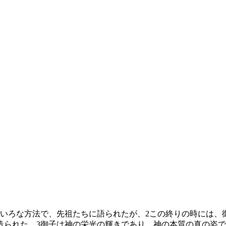
いろな方法で、先祖たちに語られたが、
2
この終りの時には、
造られた。
3
御子は神の栄光の輝きであり、神の本質の真の姿で