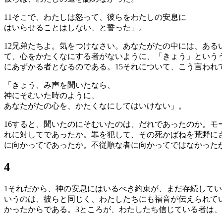
11
そこで、わたしは怒って、彼らをわたしの安息に
はいらせることはしない、と誓った」。
12
兄弟たちよ。気をつけなさい。あなたがたの中には、ある
て、心をかたくなにする者がないように、「きょう」という
にあずかる者となるのである。
15
それについて、こう言われ
「きょう、み声を聞いたなら、
神にそむいた時のように、
あなたがたの心を、かたくなにしてはいけない」。
16
すると、聞いたのにそむいたのは、だれであったのか。モ
れに対してであったか。罪を犯して、その死かばねを荒野に
に向かってであったか。不従順な者に向かってではなかった
4
1
それだから、神の安息にはいるべき約束が、まだ存続してい
いうのは、彼らと同じく、わたしたちにも福音が伝えられて
かったからである。
3
ところが、わたしたち信じている者は、