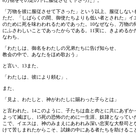
8
万物をその足の下に服従させて下さった」。
「万物を彼に服従させて下さった」という以上、服従しない
ただ、「しばらくの間、御使たちよりも低い者とされた」イ
のために死を味わわれるためであった。
10
なぜなら、万物の
にふさわしいことであったからである。
11
実に、きよめるか
なわち、
「わたしは、御名をわたしの兄弟たちに告げ知らせ、
教会の中で、あなたをほめ歌おう」
と言い、
13
また、
「わたしは、彼により頼む」、
また、
「見よ、わたしと、神がわたしに賜わった子らとは」
と言われた。
14
このように、子たちは血と肉とに共にあずか
よって滅ぼし、
15
死の恐怖のために一生涯、奴隷となってい
こで、イエスは、神のみまえにあわれみ深い忠実な大祭司と
けて苦しまれたからこそ、試錬の中にある者たちを助けるこ