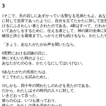
3
1
そこで、天の召しにあずかっている聖なる兄弟たちよ。あな
に対して忠実であったように、自分を立てたかたに対して忠
けるにふさわしい者とされたのである。
4
家はすべて、だれか
いてあかしをするために、仕える者として、神の家の全体に
確信と誇とを最後までしっかりと持ち続けるなら、わたした
「きょう、あなたがたがみ声を聞いたなら、
8
荒野における試錬の日に、
神にそむいた時のように、
あなたがたの心を、かたくなにしてはいけない。
9
あなたがたの先祖たちは、
そこでわたしを試みためし、
10
しかも、四十年の間わたしのわざを見たのである。
だから、わたしはその時代の人々に対して、
いきどおって言った、
彼らの心は、いつも迷っており、
彼らは、わたしの道を認めなかった。