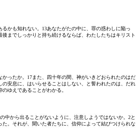
あるかも知れない。
13
あなたがたの中に、罪の惑わしに陥っ
最後までしっかりと持ち続けるならば、わたしたちはキリスト
なかったか。
17
また、四十年の間、神がいきどおられたのはだ
しの安息に、はいらせることはしない、と誓われたのは、だれ
仰のゆえであることがわかる。
の中から出ることがないように、注意しようではないか。
2
と
った。それが、聞いた者たちに、信仰によって結びつけられな