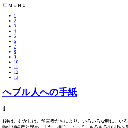
ＭＥＮＵ
1
2
3
4
5
6
7
8
9
10
11
12
13
へブル人への手紙
1
1
神は、むかしは、預言者たちにより、いろいろな時に、いろ
物の相続者と定め、また、御子によって、もろもろの世界を