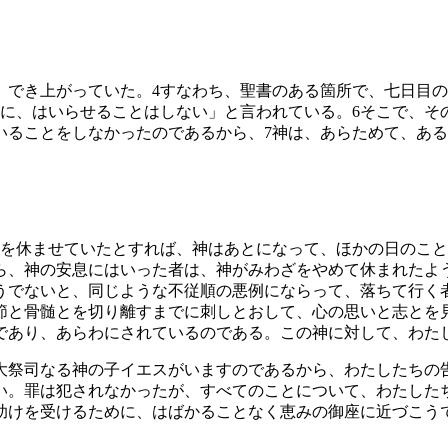
、でき上がっていた。
4
すなわち、聖書のある箇所で、七日目の
に、はいらせることはしない」と言われている。
6
そこで、そ
いることをしなかったのであるから、
7
神は、あらためて、ある
を休ませていたとすれば、神はあとになって、ほかの日のこと
ら、神の安息にはいった者は、神がみわざをやめて休まれたよ
うでないと、同じような不従順の悪例にならって、落ちて行く
節と骨髄とを切り離すまでに刺しとおして、心の思いと志とを
であり、あらわにされているのである。この神に対して、わた
大祭司なる神の子イエスがいますのであるから、わたしたちの
い。罪は犯されなかったが、すべてのことについて、わたした
助けを受けるために、はばかることなく恵みの御座に近づこう