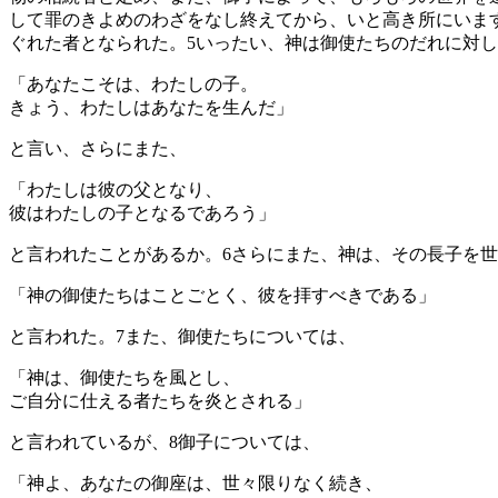
して罪のきよめのわざをなし終えてから、いと高き所にいま
ぐれた者となられた。
5
いったい、神は御使たちのだれに対し
「あなたこそは、わたしの子。
きょう、わたしはあなたを生んだ」
と言い、さらにまた、
「わたしは彼の父となり、
彼はわたしの子となるであろう」
と言われたことがあるか。
6
さらにまた、神は、その長子を世
「神の御使たちはことごとく、彼を拝すべきである」
と言われた。
7
また、御使たちについては、
「神は、御使たちを風とし、
ご自分に仕える者たちを炎とされる」
と言われているが、
8
御子については、
「神よ、あなたの御座は、世々限りなく続き、