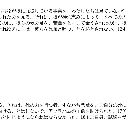
お万物が彼に服従している事実を、わたしたちは見ていない
9
られたのを見る。それは、彼が神の恵みによって、すべての人
くのに、彼らの救の君を、苦難をとおして全うされたのは、彼
それゆえに主は、彼らを兄弟と呼ぶことを恥とされない。
12
す
る。それは、死の力を持つ者、すなわち悪魔を、ご自分の死に
助けることはしないで、アブラハムの子孫を助けられた。
17
そ
ちと同じようにならねばならなかった。
18
主ご自身、試錬を受