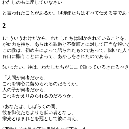
わたしの右に座していなさい」
と言われたことがあるか。
14
御使たちはすべて仕える霊であ
2
1
こういうわけだから、わたしたちは聞かされていることを、
が効力を持ち、あらゆる罪過と不従順とに対して正当な報い
この救は、初め主によって語られたものであって、聞いた人
各自に賜うことによって、あかしをされたのである。
5
いったい、神は、わたしたちがここで語っているきたるべき
「人間が何者だから、
これを御心に留められるのだろうか。
人の子が何者だから、
これをかえりみられるのだろうか。
7
あなたは、しばらくの間、
彼を御使たちよりも低い者となし、
栄光とほまれとを冠として彼に与え、