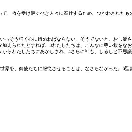
って、救を受け継ぐべき人々に奉仕するため、つかわされたも
いっそう強く心に留めねばならない。そうでないと、おし流さ
が加えられたとすれば、
3
わたしたちは、こんなに尊い救をなお
々からわたしたちにあかしされ、
4
さらに神も、しるしと不思議
世界を、御使たちに服従させることは、なさらなかった。
6
聖