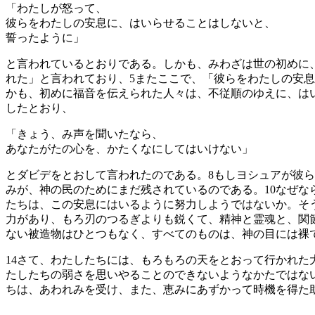
「わたしが怒って、
彼らをわたしの安息に、はいらせることはしないと、
誓ったように」
と言われているとおりである。しかも、みわざは世の初めに
れた」と言われており、
5
またここで、「彼らをわたしの安息
かも、初めに福音を伝えられた人々は、不従順のゆえに、は
したとおり、
「きょう、み声を聞いたなら、
あなたがたの心を、かたくなにしてはいけない」
とダビデをとおして言われたのである。
8
もしヨシュアが彼ら
みが、神の民のためにまだ残されているのである。
10
なぜな
たちは、この安息にはいるように努力しようではないか。そ
力があり、もろ刃のつるぎよりも鋭くて、精神と霊魂と、関
ない被造物はひとつもなく、すべてのものは、神の目には裸
14
さて、わたしたちには、もろもろの天をとおって行かれた
たしたちの弱さを思いやることのできないようなかたではな
ちは、あわれみを受け、また、恵みにあずかって時機を得た