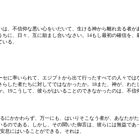
いは、不信仰な悪い心をいだいて、生ける神から離れ去る者が
うちに、日々、互に励まし合いなさい。
14
もし最初の確信を、
ている、
ーセに率いられて、エジプトから出て行ったすべての人々では
さらした者たちに対してではなかったか。
18
また、神が、わた
か。
19
こうして、彼らがはいることのできなかったのは、不信
るにかかわらず、万一にも、はいりそこなう者が、あなたがた
いるのである。しかし、その聞いた御言は、彼らには無益であ
安息にはいることができる。それは、