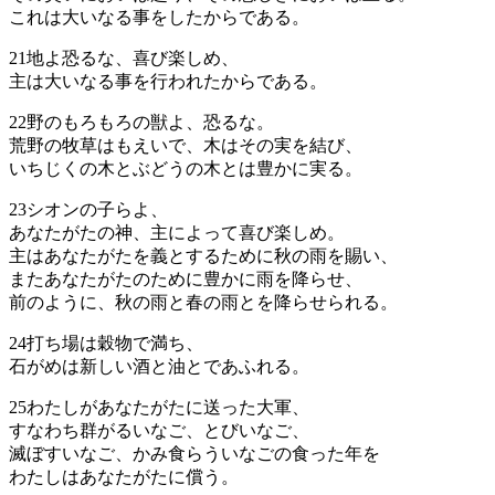
これは大いなる事をしたからである。
21
地よ恐るな、喜び楽しめ、
主は大いなる事を行われたからである。
22
野のもろもろの獣よ、恐るな。
荒野の牧草はもえいで、木はその実を結び、
いちじくの木とぶどうの木とは豊かに実る。
23
シオンの子らよ、
あなたがたの神、主によって喜び楽しめ。
主はあなたがたを義とするために秋の雨を賜い、
またあなたがたのために豊かに雨を降らせ、
前のように、秋の雨と春の雨とを降らせられる。
24
打ち場は穀物で満ち、
石がめは新しい酒と油とであふれる。
25
わたしがあなたがたに送った大軍、
すなわち群がるいなご、とびいなご、
滅ぼすいなご、かみ食らういなごの食った年を
わたしはあなたがたに償う。