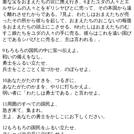
重な宝をおまえたちの宮に携え行き、
6
またユダの人々とエ
ルサレムの人々とをギリシヤびとに売って、その本国から遠
く離れさせたからである。
7
見よ、わたしはおまえたちが売
ったその所から彼らを起して、おまえたちのおこないの報復
をおまえたちの頭上にこさせる。
8
わたしはおまえたちのむ
すこ娘たちをユダの人々の手に売る。彼らはこれを遠い国び
とであるシバびとに売ると、主は言われる」。
9
もろもろの国民の中に宣べ伝えよ。
戦いの備えをなし、
勇士をふるい立たせ、
兵士をことごとく近づかせ、のぼらせよ。
10
あなたがたのすきを、つるぎに、
あなたがたのかまを、やりに打ちかえよ。
弱い者に「わたしは勇士である」と言わせよ。
11
周囲のすべての国民よ、
急ぎ来て、集まれ。
主よ、あなたの勇士をかしこにお下しください。
12
もろもろの国民をふるい立たせ、
ヨシャパテの谷にのぼらせよ。