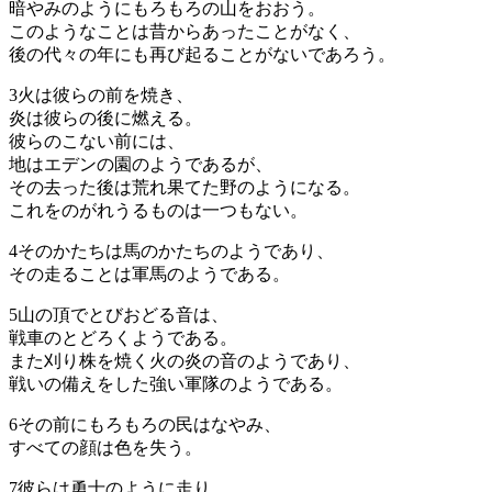
暗やみのようにもろもろの山をおおう。
このようなことは昔からあったことがなく、
後の代々の年にも再び起ることがないであろう。
3
火は彼らの前を焼き、
炎は彼らの後に燃える。
彼らのこない前には、
地はエデンの園のようであるが、
その去った後は荒れ果てた野のようになる。
これをのがれうるものは一つもない。
4
そのかたちは馬のかたちのようであり、
その走ることは軍馬のようである。
5
山の頂でとびおどる音は、
戦車のとどろくようである。
また刈り株を焼く火の炎の音のようであり、
戦いの備えをした強い軍隊のようである。
6
その前にもろもろの民はなやみ、
すべての顔は色を失う。
7
彼らは勇士のように走り、