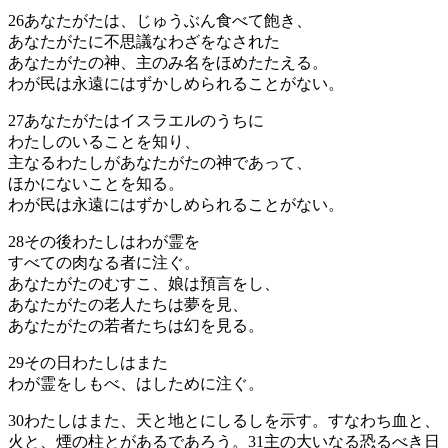
26
あなたがたは、じゅうぶん食べて飽き、
あなたがたに不思議なわざをなされた
あなたがたの神、主のみ名をほめたたえる。
わが民は永遠にはずかしめられることがない。
27
あなたがたはイスラエルのうちに
わたしのいることを知り、
主なるわたしがあなたがたの神であって、
ほかにないことを知る。
わが民は永遠にはずかしめられることがない。
28
その後わたしはわが霊を
すべての肉なる者に注ぐ。
あなたがたのむすこ、娘は預言をし、
あなたがたの老人たちは夢を見、
あなたがたの若者たちは幻を見る。
29
その日わたしはまた
わが霊をしもべ、はしために注ぐ。
30
わたしはまた、天と地とにしるしを示す。すなわち血と、
火と、煙の柱とがあるであろう。
31
主の大いなる恐るべき日