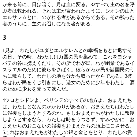
が来る前に、日は暗く、月は血に変る。
32
すべて主の名を呼
ぶ者は救われる。それは主が言われたように、シオンの山と
エルサレムとに、のがれる者があるからである。その残った
者のうちに、主のお召しになる者がある。
3
1
見よ、わたしがユダとエルサレムとの幸福をもとに返すそ
の日、その時、
2
わたしは万国の民を集めて、これをヨシャ
パテの谷に携えくだり、その所でわが民、わが嗣業であるイ
スラエルのために彼らをさばく。彼らがわが民を諸国民のう
ちに散らして、わたしの地を分かち取ったからである。
3
彼
らはわが民をくじ引きにし、遊女のために少年をわたし、酒
のために少女を売って飲んだ。
4
ツロとシドンよ、ペリシテのすべての地方よ、おまえたち
は、わたしとなんのかかわりがあるか。おまえたちはわたし
に報復をしようとするのか。もしおまえたちがわたしに報復
しようとするなら、わたしは時をうつさず、すみやかに、お
まえたちのおこないの報復をおまえたちの頭上にこさせる。
5
これはおまえたちがわたしの銀と金とをとり、わたしの貴