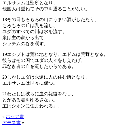
エルサレムは聖所となり、
他国人は重ねてその中を通ることがない。
18
その日もろもろの山にうまい酒がしたたり、
もろもろの丘は乳を流し、
ユダのすべての川は水を流す。
泉は主の家から出て、
シッテムの谷を潤す。
19
エジプトは荒れ地となり、エドムは荒野となる。
彼らはその国でユダの人々をしえたげ、
罪なき者の血を流したからである。
20
しかしユダは永遠に人の住む所となり、
エルサレムは世々に保つ。
21
わたしは彼らに血の報復をなし、
とがある者をゆるさない。
主はシオンに住まわれる」。
«
ホセア書
アモス書
»