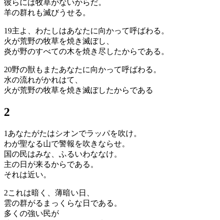
彼らには牧草がないからだ。
羊の群れも滅びうせる。
19
主よ、わたしはあなたに向かって呼ばわる。
火が荒野の牧草を焼き滅ぼし、
炎が野のすべての木を焼き尽したからである。
20
野の獣もまたあなたに向かって呼ばわる。
水の流れがかれはて、
火が荒野の牧草を焼き滅ぼしたからである
2
1
あなたがたはシオンでラッパを吹け。
わが聖なる山で警報を吹きならせ。
国の民はみな、ふるいわななけ。
主の日が来るからである。
それは近い。
2
これは暗く、薄暗い日、
雲の群がるまっくらな日である。
多くの強い民が