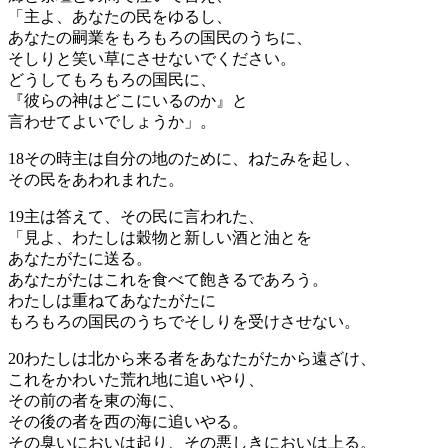
「主よ、あなたの民をゆるし、
あなたの嗣業をもろもろの国民のうちに、
そしりと笑い草にさせないでください。
どうしてもろもろの国民に、
『彼らの神はどこにいるのか』と
言わせてよいでしょうか」。
18
その時主は自分の地のために、ねたみを起し、
その民をあわれまれた。
19
主は答えて、その民に言われた、
「見よ、わたしは穀物と新しい酒と油とを
あなたがたに送る。
あなたがたはこれを食べて飽きるであろう。
わたしは重ねてあなたがたに
もろもろの国民のうちでそしりを受けさせない。
20
わたしは北から来る者をあなたがたから遠ざけ、
これをかわいた荒れ地に追いやり、
その前の者を東の海に、
その後の者を西の海に追いやる。
その臭いにおいは起り、その悪しきにおいは上る。