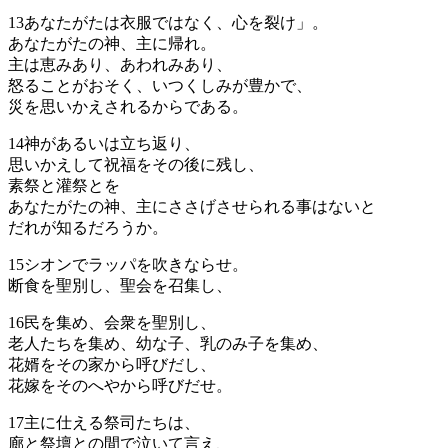
13
あなたがたは衣服ではなく、心を裂け」。
あなたがたの神、主に帰れ。
主は恵みあり、あわれみあり、
怒ることがおそく、いつくしみが豊かで、
災を思いかえされるからである。
14
神があるいは立ち返り、
思いかえして祝福をその後に残し、
素祭と灌祭とを
あなたがたの神、主にささげさせられる事はないと
だれが知るだろうか。
15
シオンでラッパを吹きならせ。
断食を聖別し、聖会を召集し、
16
民を集め、会衆を聖別し、
老人たちを集め、幼な子、乳のみ子を集め、
花婿をその家から呼びだし、
花嫁をそのへやから呼びだせ。
17
主に仕える祭司たちは、
廊と祭壇との間で泣いて言え、