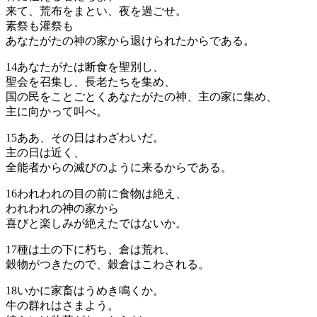
来て、荒布をまとい、夜を過ごせ。
素祭も灌祭も
あなたがたの神の家から退けられたからである。
14
あなたがたは断食を聖別し、
聖会を召集し、長老たちを集め、
国の民をことごとくあなたがたの神、主の家に集め、
主に向かって叫べ。
15
ああ、その日はわざわいだ。
主の日は近く、
全能者からの滅びのように来るからである。
16
われわれの目の前に食物は絶え、
われわれの神の家から
喜びと楽しみが絶えたではないか。
17
種は土の下に朽ち、倉は荒れ、
穀物がつきたので、穀倉はこわされる。
18
いかに家畜はうめき鳴くか。
牛の群れはさまよう。