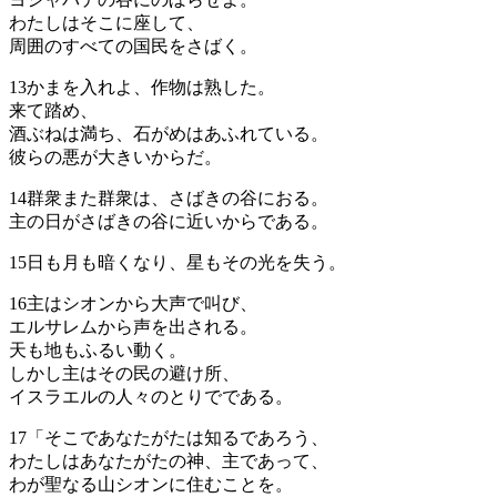
わたしはそこに座して、
周囲のすべての国民をさばく。
13
かまを入れよ、作物は熟した。
来て踏め、
酒ぶねは満ち、石がめはあふれている。
彼らの悪が大きいからだ。
14
群衆また群衆は、さばきの谷におる。
主の日がさばきの谷に近いからである。
15
日も月も暗くなり、星もその光を失う。
16
主はシオンから大声で叫び、
エルサレムから声を出される。
天も地もふるい動く。
しかし主はその民の避け所、
イスラエルの人々のとりでである。
17
「そこであなたがたは知るであろう、
わたしはあなたがたの神、主であって、
わが聖なる山シオンに住むことを。