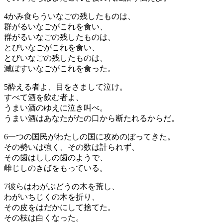
4
かみ食らういなごの残したものは、
群がるいなごがこれを食い、
群がるいなごの残したものは、
とびいなごがこれを食い、
とびいなごの残したものは、
滅ぼすいなごがこれを食った。
5
酔える者よ、目をさまして泣け。
すべて酒を飲む者よ、
うまい酒のゆえに泣き叫べ。
うまい酒はあなたがたの口から断たれるからだ。
6
一つの国民がわたしの国に攻めのぼってきた。
その勢いは強く、その数は計られず、
その歯はししの歯のようで、
雌じしのきばをもっている。
7
彼らはわがぶどうの木を荒し、
わがいちじくの木を折り、
その皮をはだかにして捨てた。
その枝は白くなった。