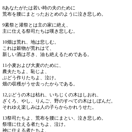
8
あなたがたは若い時の夫のために
荒布を腰にまとったおとめのように泣き悲しめ。
9
素祭と灌祭とは主の家に絶え、
主に仕える祭司たちは嘆き悲しむ。
10
畑は荒れ、地は悲しむ。
これは穀物が荒れはて、
新しい酒は尽き、油も絶えるためである。
11
小麦および大麦のために、
農夫たちよ、恥じよ、
ぶどう作りたちよ、泣け。
畑の収穫がうせ去ったからである。
12
ぶどうの木は枯れ、いちじくの木はしおれ、
ざくろ、やし、りんご、野のすべての木はしぼんだ。
それゆえ楽しみは人の子らからかれうせた。
13
祭司たちよ、荒布を腰にまとい、泣き悲しめ。
祭壇に仕える者たちよ、泣け。
神に仕える者たちよ、