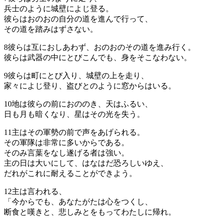
兵士のように城壁によじ登る。
彼らはおのおの自分の道を進んで行って、
その道を踏みはずさない。
8
彼らは互におしあわず、おのおのその道を進み行く。
彼らは武器の中にとびこんでも、身をそこなわない。
9
彼らは町にとび入り、城壁の上を走り、
家々によじ登り、盗びとのように窓からはいる。
10
地は彼らの前におののき、天はふるい、
日も月も暗くなり、星はその光を失う。
11
主はその軍勢の前で声をあげられる。
その軍隊は非常に多いからである。
そのみ言葉をなし遂げる者は強い。
主の日は大いにして、はなはだ恐ろしいゆえ、
だれがこれに耐えることができよう。
12
主は言われる、
「今からでも、あなたがたは心をつくし、
断食と嘆きと、悲しみとをもってわたしに帰れ。