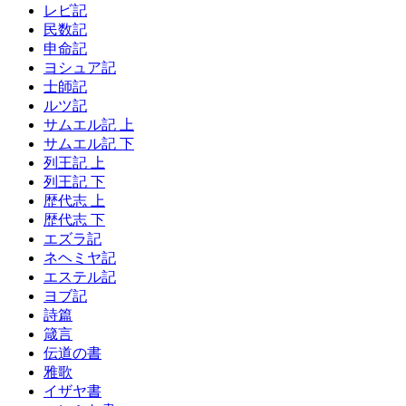
レビ記
民数記
申命記
ヨシュア記
士師記
ルツ記
サムエル記 上
サムエル記 下
列王記 上
列王記 下
歴代志 上
歴代志 下
エズラ記
ネヘミヤ記
エステル記
ヨブ記
詩篇
箴言
伝道の書
雅歌
イザヤ書