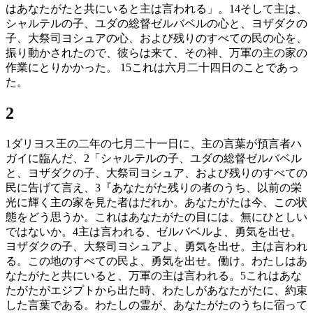
はあなたがたと共にいると主は言われる」。
14
そして主は、
シャルテルの子、ユダの総督ゼルバベルの心と、ヨザダクの
子、大祭司ヨシュアの心、および残りのすべての民の心を、
振り動かされたので、彼らは来て、その神、万軍の主の家の
作業にとりかかった。
15
これは六月二十四日のことであっ
た。
2
1
ダリヨス王の二年の七月二十一日に、主の言葉が預言者ハ
ガイに臨んだ、
2
「シャルテルの子、ユダの総督ゼルバベル
と、ヨザダクの子、大祭司ヨシュア、および残りのすべての
民に告げて言え、
3
『あなたがた残りの者のうち、以前の栄
光に輝く主の家を見た者はだれか。あなたがたは今、この状
態をどう思うか。これはあなたがたの目には、無にひとしい
ではないか。
4
主は言われる、ゼルバベルよ、勇気を出せ。
ヨザダクの子、大祭司ヨシュアよ、勇気を出せ。主は言われ
る。この地のすべての民よ、勇気を出せ。働け。わたしはあ
なたがたと共にいると、万軍の主は言われる。
5
これはあな
たがたがエジプトから出た時、わたしがあなたがたに、約束
した言葉である。わたしの霊が、あなたがたのうちに宿って