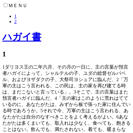
ＭＥＮＵ
1
2
ハガイ書
1
1
ダリヨス王の二年六月、その月の一日に、主の言葉が預言
者ハガイによって、シャルテルの子、ユダの総督ゼルバベ
ル、およびヨザダクの子、大祭司ヨシュアに臨んだ、
2
「万
軍の主はこう言われる、この民は、主の家を再び建てる時
は、まだこないと言っている」。
3
そこで、主の言葉はまた
預言者ハガイに臨んだ、
4
「主の家はこのように荒れはてて
いるのに、あなたがたは、みずから板で張った家に住んでい
る時であろうか。
5
それで今、万軍の主はこう言われる、あ
なたがたは自分のなすべきことをよく考えるがよい。
6
あな
たがたは多くまいても、取入れは少なく、食べても、飽きる
ことはない。飲んでも、満たされない。着ても、暖まらな