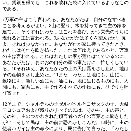
い。賃銀を得ても、これを破れた袋に入れているようなもの
である。
7
万軍の主はこう言われる、あなたがたは、自分のなすべき
ことを考えるがよい。
8
山に登り、木を持ってきて主の家を
建てよ。そうすればわたしはこれを喜び、かつ栄光のうちに
現れると主は言われる。
9
あなたがたは多くを望んだが、見
よ、それは少なかった。あなたがたが家に持ってきたとき、
わたしはそれを吹き払った。これは何ゆえであるかと、万軍
の主は言われる。これはわたしの家が荒れはてているのに、
あなたがたは、おのおの自分の家の事だけに、忙しくしてい
る。
10
それゆえ、あなたがたの上の天は露をさし止め、地は
その産物をさし止めた。
11
また、わたしは地にも、山にも、
穀物にも、新しい酒にも、油にも、地に生じるものにも、人
間にも、家畜にも、手で作るすべての作物にも、ひでりを呼
び寄せた」。
12
そこで、シャルテルの子ゼルバベルとヨザダクの子、大祭
司ヨシュアおよび残りのすべての民は、その神、主の声と、
その神、主のつかわされた預言者ハガイの言葉とに聞きした
がい、そして民は、主の前に恐れかしこんだ。
13
時に、主の
使者ハガイは主の命令により、民に告げて言った、「わたし