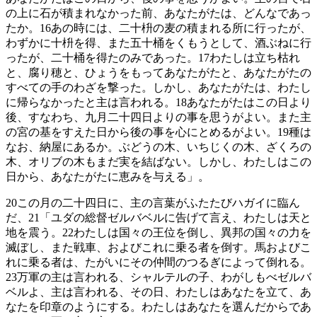
の上に石が積まれなかった前、あなたがたは、どんなであっ
たか。
16
あの時には、二十枡の麦の積まれる所に行ったが、
わずかに十枡を得、また五十桶をくもうとして、酒ぶねに行
ったが、二十桶を得たのみであった。
17
わたしは立ち枯れ
と、腐り穂と、ひょうをもってあなたがたと、あなたがたの
すべての手のわざを撃った。しかし、あなたがたは、わたし
に帰らなかったと主は言われる。
18
あなたがたはこの日より
後、すなわち、九月二十四日よりの事を思うがよい。また主
の宮の基をすえた日から後の事を心にとめるがよい。
19
種は
なお、納屋にあるか。ぶどうの木、いちじくの木、ざくろの
木、オリブの木もまだ実を結ばない。しかし、わたしはこの
日から、あなたがたに恵みを与える」。
20
この月の二十四日に、主の言葉がふたたびハガイに臨ん
だ、
21
「ユダの総督ゼルバベルに告げて言え、わたしは天と
地を震う。
22
わたしは国々の王位を倒し、異邦の国々の力を
滅ぼし、また戦車、およびこれに乗る者を倒す。馬およびこ
れに乗る者は、たがいにその仲間のつるぎによって倒れる。
23
万軍の主は言われる、シャルテルの子、わがしもべゼルバ
ベルよ、主は言われる、その日、わたしはあなたを立て、あ
なたを印章のようにする。わたしはあなたを選んだからであ