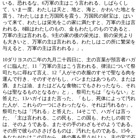
いる。恐れるな。
6
万軍の主はこう言われる、しばらくし
て、いま一度、わたしは天と、地と、海と、かわいた地とを
震う。
7
わたしはまた万国民を震う。万国民の財宝は、はい
って来て、わたしは栄光をこの家に満たすと、万軍の主は言
われる。
8
銀はわたしのもの、金もわたしのものであると、
万軍の主は言われる。
9
主の家の後の栄光は、前の栄光より
も大きいと、万軍の主は言われる。わたしはこの所に繁栄を
与えると、万軍の主は言われる』」。
10
ダリヨスの二年の九月二十四日に、主の言葉が預言者ハガ
イに臨んだ、
11
「万軍の主はこう言われる、律法について祭
司たちに尋ねて言え、
12
『人がその衣服のすそで聖なる肉を
運んで行き、そのすそがもし、パンまたはあつもの、または
酒、または油、またはどんな食物にでもさわったなら、それ
らは聖なるものとなるか』と」。祭司たちは「ならない」と
答えた。
13
ハガイはまた言った、「もし、死体によって汚れ
た人が、これらの一つにさわったなら、それは汚れるか」。
祭司たちは「汚れる」と答えた。
14
そこで、ハガイは言っ
た、「主は言われる、この民も、この国も、わたしの前で
は、そのようである。またその手のわざもそのようである。
その所で彼らのささげるものは、汚れたものである。
15
今、
あなたがたはこの日から、後の事を思うがよい。主の宮で石