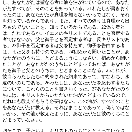
し、あなたがたは聖なる者に油を注がれているので、あなた
がたすべてが、そのことを知っている。
21
わたしが書きおく
ったのは、あなたがたが真理を知らないからではなく、それ
を知っているからであり、また、すべての偽りは真理から出
るものでないことを、知っているからである。
22
偽り者と
は、だれであるか。イエスのキリストであることを否定する
者ではないか。父と御子とを否定する者は、反キリストであ
る。
23
御子を否定する者は父を持たず、御子を告白する者
は、また父をも持つのである。
24
初めから聞いたことが、あ
なたがたのうちに、とどまるようにしなさい。初めから聞い
たことが、あなたがたのうちにとどまっておれば、あなたが
たも御子と父とのうちに、とどまることになる。
25
これが、
彼自らわたしたちに約束された約束であって、すなわち、永
遠のいのちである。
26
わたしは、あなたがたを惑わす者たち
について、これらのことを書きおくった。
27
あなたがたのう
ちには、キリストからいただいた油がとどまっているので、
だれにも教えてもらう必要はない。この油が、すべてのこと
をあなたがたに教える。それはまことであって、偽りではな
いから、その油が教えたように、あなたがたは彼のうちにと
どまっていなさい。
28
そこで、子たちよ。キリストのうちにとどまっていなさ