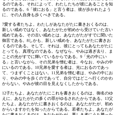
るのである。それによって、わたしたちが彼にあることを知
るのである。
6
「彼におる」と言う者は、彼が歩かれたよう
に、その人自身も歩くべきである。
7
愛する者たちよ。わたしがあなたがたに書きおくるのは、
新しい戒めではなく、あなたがたが初めから受けていた古い
戒めである。その古い戒めとは、あなたがたがすでに聞いた
御言である。
8
しかも、新しい戒めを、あなたがたに書きお
くるのである。そして、それは、彼にとってもあなたがたに
とっても、真理なのである。なぜなら、やみは過ぎ去り、ま
ことの光がすでに輝いているからである。
9
「光の中にい
る」と言いながら、その兄弟を憎む者は、今なお、やみの中
にいるのである。
10
兄弟を愛する者は、光におるのであっ
て、つまずくことはない。
11
兄弟を憎む者は、やみの中にお
り、やみの中を歩くのであって、自分ではどこへ行くのかわ
からない。やみが彼の目を見えなくしたからである。
12
子たちよ。あなたがたにこれを書きおくるのは、御名のゆ
えに、あなたがたの多くの罪がゆるされたからである。
13
父
たちよ。あなたがたに書きおくるのは、あなたがたが、初め
からいますかたを知ったからである。若者たちよ。あなたが
たに書きおくるのは、あなたがたが、悪しき者にうち勝った