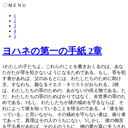
ＭＥＮＵ
1
2
3
4
5
ヨハネの第一の手紙 2章
1
わたしの子たちよ。これらのことを書きおくるのは、あな
たがたが罪を犯さないようになるためである。もし、罪を犯
す者があれば、父のみもとには、わたしたちのために助け
主、すなわち、義なるイエス・キリストがおられる。
2
彼
は、わたしたちの罪のための、あがないの供え物である。た
だ、わたしたちの罪のためばかりではなく、全世界の罪のた
めである。
3
もし、わたしたちが彼の戒めを守るならば、そ
れによって彼を知っていることを悟るのである。
4
「彼を知
っている」と言いながら、その戒めを守らない者は、偽り者
であって、真理はその人のうちにない。
5
しかし、彼の御言
を守る者があれば、その人のうちに、神の愛が真に全うされ