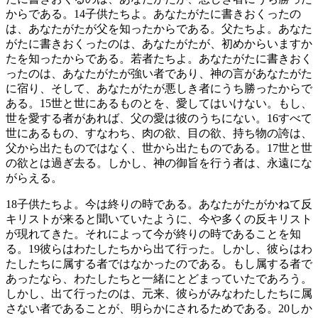
からである。
14
子供たちよ。あなたがたに書きおくったの
は、あなたがたが父を知ったからである。父たちよ。あなた
がたに書きおくったのは、あなたがたが、初めからいますか
たを知ったからである。若者たちよ。あなたがたに書きおく
ったのは、あなたがたが強い者であり、神の言があなたがた
に宿り、そして、あなたがたが悪しき者にうち勝ったからで
ある。
15
世と世にあるものとを、愛してはいけない。もし、
世を愛する者があれば、父の愛は彼のうちにない。
16
すべて
世にあるもの、すなわち、肉の欲、目の欲、持ち物の誇は、
父から出たものではなく、世から出たものである。
17
世と世
の欲とは過ぎ去る。しかし、神の御旨を行う者は、永遠にな
がらえる。
18
子供たちよ。今は終りの時である。あなたがたがかねて反
キリストが来ると聞いていたように、今や多くの反キリスト
が現れてきた。それによって今が終りの時であることを知
る。
19
彼らはわたしたちから出て行った。しかし、彼らはわ
たしたちに属する者ではなかったのである。もし属する者で
あったなら、わたしたちと一緒にとどまっていたであろう。
しかし、出て行ったのは、元来、彼らがみなわたしたちに属
さない者であることが、明らかにされるためである。
20
しか