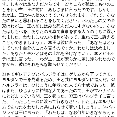
す。しもべは足なえだからです。
27
ところが彼はしもべのこ
とをわが主、王の前に、あしざまに言ったのです。しかし、
わが主、王は神の使のようでいらせられます。それで、あな
たの良いと思われることをしてください。
28
わたしの父の全
家はわが主、王の前にはみな死んだ人にすぎないのに、あな
たはしもべを、あなたの食卓で食事をする人々のうちに置か
れました。わたしになんの権利があって、重ねて王に訴える
ことができましょう」。
29
王は彼に言った、「あなたはどう
してなおも自分のことを言うのですか。わたしは決めまし
た。あなたとヂバとはその土地を分けなさい」。
30
メピボセ
テは王に言った、「わが主、王が安らかに家に帰られたので
すから、彼にそれをみな取らせてください」。
31
さてギレアデびとバルジライはロゲリムから下ってきて、
ヨルダンで王を見送るため、王と共にヨルダンに進んだ。
32
バルジライは、ひじょうに年老いた人で八十歳であった。彼
はまた、ひじょうに裕福な人であったので、王がマハナイム
にとどまっている間、王を養った。
33
王はバルジライに言っ
た、「わたしと一緒に渡って行きなさい。わたしはエルサレ
ムであなたをわたしと共におらせて養いましょう」。
34
バル
ジライは王に言った、「わたしは、なお何年いきながらえる