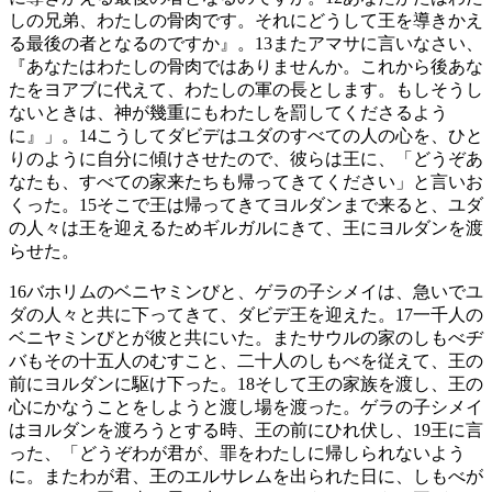
しの兄弟、わたしの骨肉です。それにどうして王を導きかえ
る最後の者となるのですか』。
13
またアマサに言いなさい、
『あなたはわたしの骨肉ではありませんか。これから後あな
たをヨアブに代えて、わたしの軍の長とします。もしそうし
ないときは、神が幾重にもわたしを罰してくださるよう
に』」。
14
こうしてダビデはユダのすべての人の心を、ひと
りのように自分に傾けさせたので、彼らは王に、「どうぞあ
なたも、すべての家来たちも帰ってきてください」と言いお
くった。
15
そこで王は帰ってきてヨルダンまで来ると、ユダ
の人々は王を迎えるためギルガルにきて、王にヨルダンを渡
らせた。
16
バホリムのベニヤミンびと、ゲラの子シメイは、急いでユ
ダの人々と共に下ってきて、ダビデ王を迎えた。
17
一千人の
ベニヤミンびとが彼と共にいた。またサウルの家のしもべヂ
バもその十五人のむすこと、二十人のしもべを従えて、王の
前にヨルダンに駆け下った。
18
そして王の家族を渡し、王の
心にかなうことをしようと渡し場を渡った。ゲラの子シメイ
はヨルダンを渡ろうとする時、王の前にひれ伏し、
19
王に言
った、「どうぞわが君が、罪をわたしに帰しられないよう
に。またわが君、王のエルサレムを出られた日に、しもべが