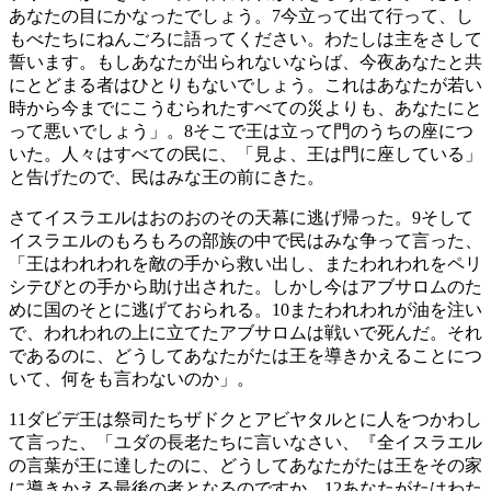
あなたの目にかなったでしょう。
7
今立って出て行って、し
もべたちにねんごろに語ってください。わたしは主をさして
誓います。もしあなたが出られないならば、今夜あなたと共
にとどまる者はひとりもないでしょう。これはあなたが若い
時から今までにこうむられたすべての災よりも、あなたにと
って悪いでしょう」。
8
そこで王は立って門のうちの座につ
いた。人々はすべての民に、「見よ、王は門に座している」
と告げたので、民はみな王の前にきた。
さてイスラエルはおのおのその天幕に逃げ帰った。
9
そして
イスラエルのもろもろの部族の中で民はみな争って言った、
「王はわれわれを敵の手から救い出し、またわれわれをペリ
シテびとの手から助け出された。しかし今はアブサロムのた
めに国のそとに逃げておられる。
10
またわれわれが油を注い
で、われわれの上に立てたアブサロムは戦いで死んだ。それ
であるのに、どうしてあなたがたは王を導きかえることにつ
いて、何をも言わないのか」。
11
ダビデ王は祭司たちザドクとアビヤタルとに人をつかわし
て言った、「ユダの長老たちに言いなさい、『全イスラエル
の言葉が王に達したのに、どうしてあなたがたは王をその家
に導きかえる最後の者となるのですか。
12
あなたがたはわた