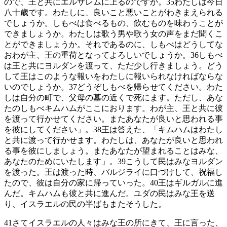
ので、王と共にエルサレムに上るのですか。
35
わたしは今日
八十歳です。わたしに、良いこと悪いことがわきまえられる
でしょうか。しもべは食べるもの、飲むものを味わうことが
できましょうか。わたしは歌う男や歌う女の声をまだ聞くこ
とができましょうか。それであるのに、しもべはどうしてな
おわが主、王の重荷となってよろしいでしょうか。
36
しもべ
は王と共にヨルダンを渡って、ただ少し行きましょう。どう
して王はこのような報いをわたしに報いられなければならな
いのでしょうか。
37
どうぞしもべを帰らせてください。わた
しは自分の町で、父母の墓の近くで死にます。ただし、あな
たのしもべキムハムがここにおります。わが主、王と共に彼
を渡って行かせてください。またあなたが良いと思われる事
を彼にしてください」。
38
王は答えた、「キムハムはわたし
と共に渡って行かせます。わたしは、あなたが良いと思われ
る事を彼にしましょう。またあなたが望まれることはみな、
あなたのためにいたします」。
39
こうして民はみなヨルダン
を渡った。王は渡った時、バルジライに口づけして、祝福し
たので、彼は自分の家に帰っていった。
40
王はギルガルに進
んだ。キムハムも彼と共に進んだ。ユダの民はみな王を送
り、イスラエルの民の半ばもまたそうした。
41
さてイスラエルの人々はみな王の所にきて、王に言った、