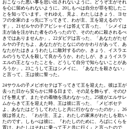
おこなった悪い事を思い出されないように。どうぞ王がそれ
を心に留められないように。
20
しもべは自分が罪を犯したこ
とを知っています。それゆえ、見よ、わたしはきょう、ヨセ
フの全家のまっ先に下ってきて、わが主、王を迎えるので
す」。
21
ゼルヤの子アビシャイは答えて言った、「シメイは
主が油を注がれた者をのろったので、そのために殺されるべ
きではありませんか」。
22
ダビデは言った、「あなたがたゼ
ルヤの子たちよ、あなたがたとなにのかかわりがあって、あ
なたがたはきょうわたしに敵対するのか。きょう、イスラエ
ルのうちで人を殺して良かろうか。わたしが、きょうイスラ
エルの王となったことを、どうして自分で知らないことがあ
ろうか」。
23
こうして王はシメイに、「あなたを殺さない」
と言って、王は彼に誓った。
24
サウルの子メピボセテは下ってきて王を迎えた。彼は王が
去った日から安らかに帰る日まで、その足を飾らず、そのひ
げを整えず、またその着物を洗わなかった。
25
彼がエルサレ
ムからきて王を迎えた時、王は彼に言った、「メピボセテ
よ、あなたはどうしてわたしと共に行かなかったのか」。
26
彼は答えた、「わが主、王よ、わたしの家来がわたしを欺い
たのです。しもべは彼に、『わたしのために、ろばにくらを
置け。わたしはそれに乗って王と共に行く』と言ったので