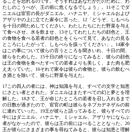
ることを恐れるのです。そうすればあなたがたのために、わ
たしのこうべが、王の前に危くなるでしょう」。
11
そこでダ
ニエルは宦官の長がダニエル、ハナニヤ、ミシャエルおよび
アザリヤの上に立てた家令に言った、
12
「どうぞ、しもべら
を十日の間ためしてください。わたしたちにただ野菜を与え
て食べさせ、水を飲ませ、
13
そしてわたしたちの顔色と、王
の食物を食べる若者の顔色とをくらべて見て、あなたの見る
ところにしたがって、しもべらを扱ってください」。
14
家令
はこの事について彼らの言うところを聞きいれ、十日の間、
彼らをためした。
15
十日の終りになってみると、彼らの顔色
は王の食物を食べたすべての若者よりも美しく、また肉も肥
え太っていた。
16
それで家令は彼らの食物と、彼らの飲むべ
き酒とを除いて、彼らに野菜を与えた。
17
この四人の者には、神は知識を与え、すべての文学と知恵
にさとい者とされた。ダニエルはまたすべての幻と夢とを理
解した。
18
さて、王が命じたところの若者を召し入れるまで
の日数が過ぎたので、宦官の町は彼らをネブカデネザルの前
に連れていった。
19
王が彼らと語ってみると、彼らすべての
中にはダニエル、ハナニヤ、ミシャエル、アザリヤにならぶ
者がなかったので、彼らは王の前にはべることとなった。
20
王が彼らにさまざまの事を尋ねてみると、彼らは知恵と理解