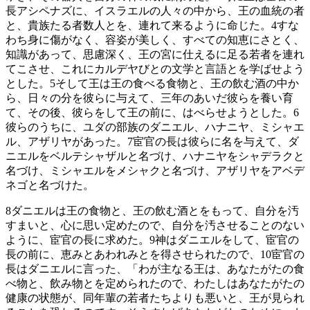
長アシペナズに、イスラエルの人々の中から、王の血統の者
と、貴族たる者数人とを、連れて来るように命じた。
4
すな
わち身に傷がなく、容姿が美しく、すべての知恵にさとく、
知識があって、思慮深く、王の宮に仕えるに足る若者を連れ
てこさせ、これにカルデヤびとの文学と言語とを学ばせよう
とした。
5
そして王は王の食べる食物と、王の飲む酒の中か
ら、日々の分を彼らに与えて、三年のあいだ彼らを養い育
て、その後、彼らをして王の前に、はべらせようとした。
6
彼らのうちに、ユダの部族のダニエル、ハナニヤ、ミシャエ
ル、アザリヤがあった。
7
宦官の長は彼らに名を与えて、ダ
ニエルをベルテシャザルと名づけ、ハナニヤをシャデラクと
名づけ、ミシャエルをメシャクと名づけ、アザリヤをアベデ
ネゴと名づけた。
8
ダニエルは王の食物と、王の飲む酒とをもって、自分を汚
すまいと、心に思い定めたので、自分を汚させることのない
ように、宦官の長に求めた。
9
神はダニエルをして、宦官の
長の前に、恵みとあわれみとを得させられたので、
10
宦官の
長はダニエルに言った、「わが主なる王は、あなたがたの食
べ物と、飲み物とを定められたので、わたしはあなたがたの
健康の状態が、同年輩の若者たちよりも悪いと、王が見られ