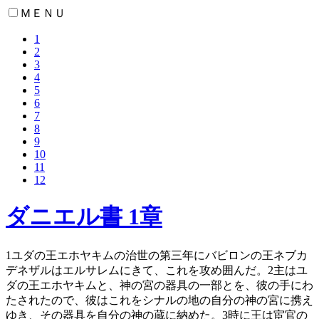
ＭＥＮＵ
1
2
3
4
5
6
7
8
9
10
11
12
ダニエル書 1章
1
ユダの王エホヤキムの治世の第三年にバビロンの王ネブカ
デネザルはエルサレムにきて、これを攻め囲んだ。
2
主はユ
ダの王エホヤキムと、神の宮の器具の一部とを、彼の手にわ
たされたので、彼はこれをシナルの地の自分の神の宮に携え
ゆき、その器具を自分の神の蔵に納めた。
3
時に王は宦官の