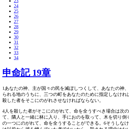
23
24
25
26
27
28
29
30
31
32
33
34
申命記 19章
1
あなたの神、主が国々の民を滅ぼしつくして、あなたの神、
られる地のうちに、三つの町をあなたのために指定しなけれ
殺した者をそこにのがれさせなければならない。
4
人を殺した者がそこにのがれて、命を全うすべき場合は次の
て、隣人と一緒に林に入り、手におのを取って、木を切り倒
の一つにのがれて、命を全うすることができる。
6
そうしなけ