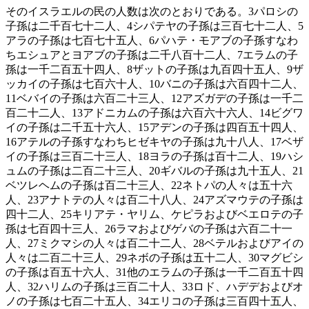
そのイスラエルの民の人数は次のとおりである。
3
パロシの
子孫は二千百七十二人、
4
シパテヤの子孫は三百七十二人、
5
アラの子孫は七百七十五人、
6
パハテ・モアブの子孫すなわ
ちエシュアとヨアブの子孫は二千八百十二人、
7
エラムの子
孫は一千二百五十四人、
8
ザットの子孫は九百四十五人、
9
ザ
ッカイの子孫は七百六十人、
10
バニの子孫は六百四十二人、
11
ベバイの子孫は六百二十三人、
12
アズガデの子孫は一千二
百二十二人、
13
アドニカムの子孫は六百六十六人、
14
ビグワ
イの子孫は二千五十六人、
15
アデンの子孫は四百五十四人、
16
アテルの子孫すなわちヒゼキヤの子孫は九十八人、
17
ベザ
イの子孫は三百二十三人、
18
ヨラの子孫は百十二人、
19
ハシ
ュムの子孫は二百二十三人、
20
ギバルの子孫は九十五人、
21
ベツレヘムの子孫は百二十三人、
22
ネトパの人々は五十六
人、
23
アナトテの人々は百二十八人、
24
アズマウテの子孫は
四十二人、
25
キリアテ・ヤリム、ケピラおよびベエロテの子
孫は七百四十三人、
26
ラマおよびゲバの子孫は六百二十一
人、
27
ミクマシの人々は百二十二人、
28
ベテルおよびアイの
人々は二百二十三人、
29
ネボの子孫は五十二人、
30
マグビシ
の子孫は百五十六人、
31
他のエラムの子孫は一千二百五十四
人、
32
ハリムの子孫は三百二十人、
33
ロド、ハデデおよびオ
ノの子孫は七百二十五人、
34
エリコの子孫は三百四十五人、