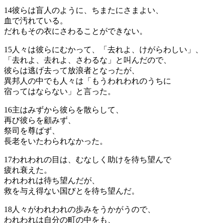
14
彼らは盲人のように、ちまたにさまよい、
血で汚れている。
だれもその衣にさわることができない。
15
人々は彼らにむかって、「去れよ、けがらわしい」、
「去れよ、去れよ、さわるな」と叫んだので、
彼らは逃げ去って放浪者となったが、
異邦人の中でも人々は「もうわれわれのうちに
宿ってはならない」と言った。
16
主はみずから彼らを散らして、
再び彼らを顧みず、
祭司を尊ばず、
長老をいたわられなかった。
17
われわれの目は、むなしく助けを待ち望んで
疲れ衰えた。
われわれは待ち望んだが、
救を与え得ない国びとを待ち望んだ。
18
人々がわれわれの歩みをうかがうので、
われわれは自分の町の中をも、