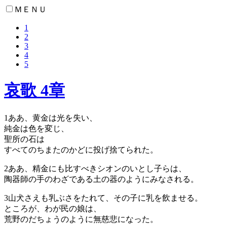
ＭＥＮＵ
1
2
3
4
5
哀歌 4章
1
ああ、黄金は光を失い、
純金は色を変じ、
聖所の石は
すべてのちまたのかどに投げ捨てられた。
2
ああ、精金にも比すべきシオンのいとし子らは、
陶器師の手のわざである土の器のようにみなされる。
3
山犬さえも乳ぶさをたれて、その子に乳を飲ませる。
ところが、わが民の娘は、
荒野のだちょうのように無慈悲になった。