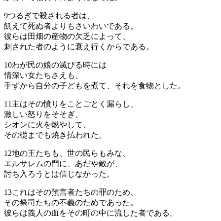
9
つるぎで殺される者は、
飢えて死ぬ者よりもさいわいである。
彼らは田畑の産物の欠乏によって、
刺された者のように衰え行くからである。
10
わが民の娘の滅びる時には
情深い女たちさえも、
手ずから自分の子どもを煮て、それを食物とした。
11
主はその憤りをことごとく漏らし、
激しい怒りをそそぎ、
シオンに火を燃やして、
その礎までも焼き払われた。
12
地の王たちも、世の民らもみな、
エルサレムの門に、あだや敵が、
討ち入ろうとは信じなかった。
13
これはその預言者たちの罪のため、
その祭司たちの不義のためであった。
彼らは義人の血をその町の中に流した者である。