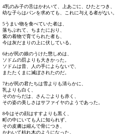
4
乳のみ子の舌はかわいて、上あごに、ひたとつき、
幼な子らはパンを求めても、これに与える者がない。
5
うまい物を食べていた者は、
落ちぶれて、ちまたにおり、
紫の着物で育てられた者も、
今は灰だまりの上に伏している。
6
わが民の娘のうけた懲しめは、
ソドムの罰よりも大きかった。
ソドムは昔、人の手によらないで、
またたくまに滅ぼされたのだ。
7
わが民の君たちは雪よりも清らかに、
乳よりも白く、
そのからだは、さんごよりも赤く、
その姿の美しさはサファイヤのようであった。
8
今はその顔はすすよりも黒く、
町の中にいても人に知られず、
その皮膚は縮んで骨につき、
かわいて枯れ木のようになった。