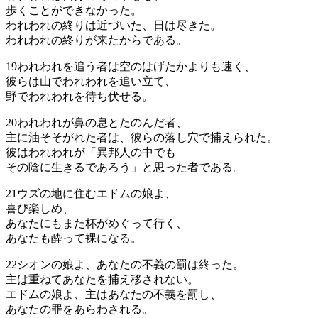
歩くことができなかった。
われわれの終りは近づいた、日は尽きた。
われわれの終りが来たからである。
19
われわれを追う者は空のはげたかよりも速く、
彼らは山でわれわれを追い立て、
野でわれわれを待ち伏せる。
20
われわれが鼻の息とたのんだ者、
主に油そそがれた者は、彼らの落し穴で捕えられた。
彼はわれわれが「異邦人の中でも
その陰に生きるであろう」と思った者である。
21
ウズの地に住むエドムの娘よ、
喜び楽しめ、
あなたにもまた杯がめぐって行く、
あなたも酔って裸になる。
22
シオンの娘よ、あなたの不義の罰は終った。
主は重ねてあなたを捕え移されない。
エドムの娘よ、主はあなたの不義を罰し、
あなたの罪をあらわされる。