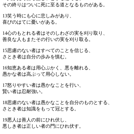
その終りはついに死に至る道となるものがある。
13
笑う時にも心に悲しみがあり、
喜びのはてに憂いがある。
14
心のもとれる者はそのしわざの実を刈り取り、
善良な人もまたその行いの実を刈り取る。
15
思慮のない者はすべてのことを信じる、
さとき者は自分の歩みを慎む。
16
知恵ある者は用心ぶかく、悪を離れる、
愚かな者は高ぶって用心しない。
17
怒りやすい者は愚かなことを行い、
賢い者は忍耐強い。
18
思慮のない者は愚かなことを自分のものとする、
さとき者は知識をもって冠とする。
19
悪人は善人の前にひれ伏し、
悪しき者は正しい者の門にひれ伏す。