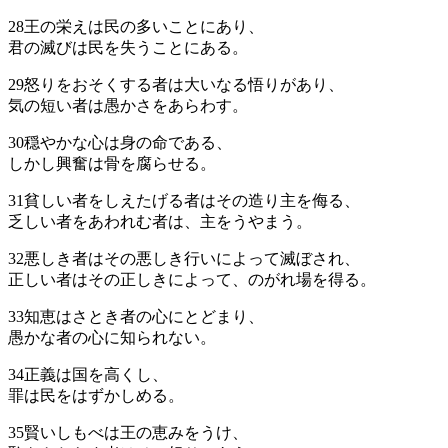
28
王の栄えは民の多いことにあり、
君の滅びは民を失うことにある。
29
怒りをおそくする者は大いなる悟りがあり、
気の短い者は愚かさをあらわす。
30
穏やかな心は身の命である、
しかし興奮は骨を腐らせる。
31
貧しい者をしえたげる者はその造り主を侮る、
乏しい者をあわれむ者は、主をうやまう。
32
悪しき者はその悪しき行いによって滅ぼされ、
正しい者はその正しきによって、のがれ場を得る。
33
知恵はさとき者の心にとどまり、
愚かな者の心に知られない。
34
正義は国を高くし、
罪は民をはずかしめる。
35
賢いしもべは王の恵みをうけ、