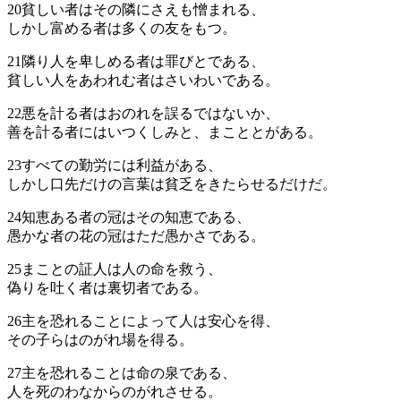
20
貧しい者はその隣にさえも憎まれる、
しかし富める者は多くの友をもつ。
21
隣り人を卑しめる者は罪びとである、
貧しい人をあわれむ者はさいわいである。
22
悪を計る者はおのれを誤るではないか、
善を計る者にはいつくしみと、まこととがある。
23
すべての勤労には利益がある、
しかし口先だけの言葉は貧乏をきたらせるだけだ。
24
知恵ある者の冠はその知恵である、
愚かな者の花の冠はただ愚かさである。
25
まことの証人は人の命を救う、
偽りを吐く者は裏切者である。
26
主を恐れることによって人は安心を得、
その子らはのがれ場を得る。
27
主を恐れることは命の泉である、
人を死のわなからのがれさせる。