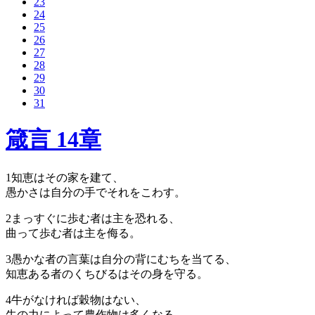
23
24
25
26
27
28
29
30
31
箴言 14章
1
知恵はその家を建て、
愚かさは自分の手でそれをこわす。
2
まっすぐに歩む者は主を恐れる、
曲って歩む者は主を侮る。
3
愚かな者の言葉は自分の背にむちを当てる、
知恵ある者のくちびるはその身を守る。
4
牛がなければ穀物はない、
牛の力によって農作物は多くなる。