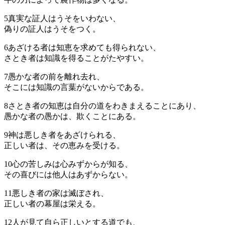
5
真実な証人はうそをいわない、
偽りの証人はうそをつく。
6
あざける者は知恵を求めても得られない、
さとき者は知識を得ることがたやすい。
7
愚かな者の前を離れ去れ、
そこには知識の言葉がないからである。
8
さとき者の知恵は自分の道をわきまえることにあり、
愚かな者の愚かは、欺くことにある。
9
神は悪しき者をあざけられる、
正しい者は、その恵みを受ける。
10
心の苦しみは心みずからが知る、
その喜びには他人はあずからない。
11
悪しき者の家は滅ぼされ、
正しい者の幕屋は栄える。
12
人が見て自ら正しいとする道でも、