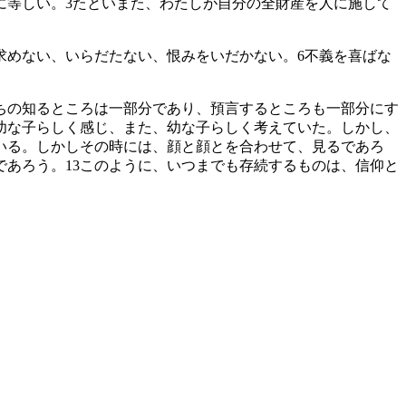
に等しい。
3
たといまた、わたしが自分の全財産を人に施して
求めない、いらだたない、恨みをいだかない。
6
不義を喜ばな
ちの知るところは一部分であり、預言するところも一部分にす
幼な子らしく感じ、また、幼な子らしく考えていた。しかし、
いる。しかしその時には、顔と顔とを合わせて、見るであろ
であろう。
13
このように、いつまでも存続するものは、信仰と