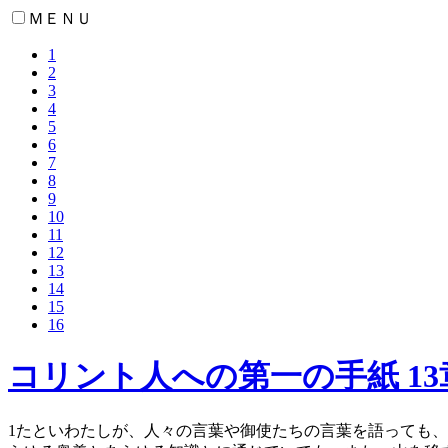
ＭＥＮＵ
1
2
3
4
5
6
7
8
9
10
11
12
13
14
15
16
コリント人への第一の手紙 13
1
たといわたしが、人々の言葉や御使たちの言葉を語っても、