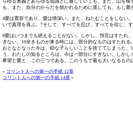
らゆる奥義とあらゆる知識とに通じていても、また、山を移
も、また、自分のからだを焼かれるために渡しても、もし愛
4
愛は寛容であり、愛は情深い。また、ねたむことをしない。
いで真理を喜ぶ。
7
そして、すべてを忍び、すべてを信じ、す
8
愛はいつまでも絶えることがない。しかし、預言はすたれ、
ぎない。
10
全きものが来る時には、部分的なものはすたれる
おとなとなった今は、幼な子らしいことを捨ててしまった。
1
う。わたしの知るところは、今は一部分にすぎない。しかし
希望と愛と、この三つである。このうちで最も大いなるもの
«
コリント人への第一の手紙 12章
コリント人への第一の手紙 14章
»