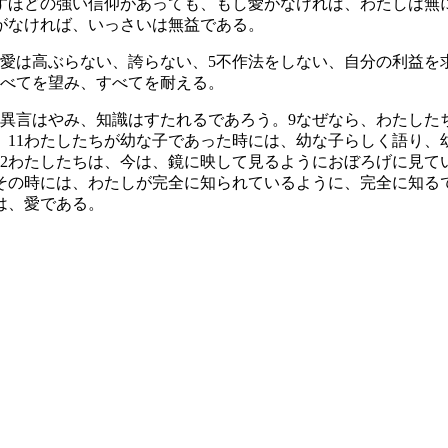
すほどの強い信仰があっても、もし愛がなければ、わたしは無
がなければ、いっさいは無益である。
愛は高ぶらない、誇らない、
5
不作法をしない、自分の利益を
べてを望み、すべてを耐える。
異言はやみ、知識はすたれるであろう。
9
なぜなら、わたした
。
11
わたしたちが幼な子であった時には、幼な子らしく語り、
2
わたしたちは、今は、鏡に映して見るようにおぼろげに見て
その時には、わたしが完全に知られているように、完全に知る
は、愛である。