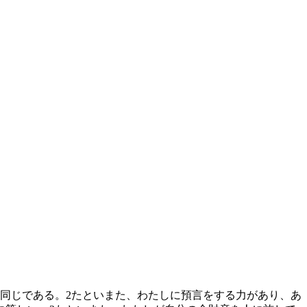
同じである。
2
たといまた、わたしに預言をする力があり、あ