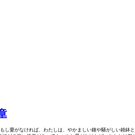
章
もし愛がなければ、わたしは、やかましい鐘や騒がしい鐃鉢と