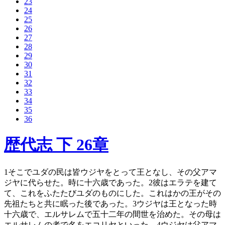
23
24
25
26
27
28
29
30
31
32
33
34
35
36
歴代志 下 26章
1
そこでユダの民は皆ウジヤをとって王となし、その父アマ
ジヤに代らせた。時に十六歳であった。
2
彼はエラテを建て
て、これをふたたびユダのものにした。これはかの王がその
先祖たちと共に眠った後であった。
3
ウジヤは王となった時
十六歳で、エルサレムで五十二年の間世を治めた。その母は
エルサレムの者で名をエコリヤといった。
4
ウジヤは父アマ