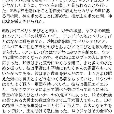
ジヤがしたように、すべて主の良しと見られることを行っ
た。
5
彼は神を恐れることを自分に教えたゼカリヤの世にあ
る日の間、神を求めることに努めた。彼が主を求めた間、神
は彼を栄えさせられた。
6
彼は出てペリシテびとと戦い、ガテの城壁、ヤブネの城壁
およびアシドドの城壁をくずし、アシドドの地とペリシテび
とのなかに町を建てた。
7
神は彼を助けてペリシテびとと、
グルバアルに住むアラビヤびとおよびメウニびとを攻め撃た
せられた。
8
アンモンびとはウジヤにみつぎを納めた。ウジ
ヤは非常に強くなったので、その名はエジプトの入口までも
広まった。
10
彼はまた荒野にやぐらを建て、また多くの水た
めを掘った。彼は平野にも平地にもたくさんの家畜をもって
いたからである。彼はまた農事を好んだので、山々および肥
えた畑には農夫とぶどうをつくる者をもっていた。
11
ウジヤ
はまたよく戦う一軍団を持っていた。彼らは書記エイエル
と、つかさマアセヤによって調べた数に従って組々に分れ、
皆王の軍長のひとりハナニヤの指揮下にあった。
12
その氏族
の長である大勇士の数は合わせて二千六百人であった。
13
そ
の指揮下にある軍勢は三十万七千五百人で、皆大いなる力を
もって戦い、王を助けて敵に当った。
14
ウジヤはその全軍の