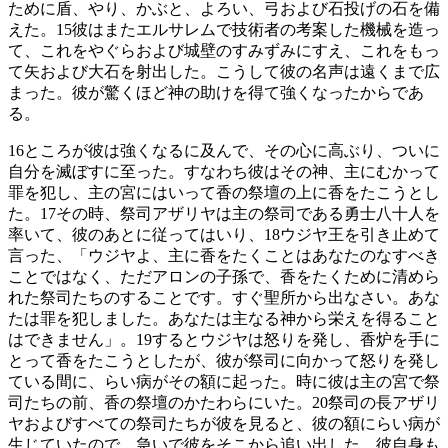
ために盾、やり、かぶと、よろい、弓および石投げの石を備
えた。
15
彼はまたエルサレムで技術者の考案した機械を造っ
て、これをやぐらおよび城壁のすみずみにすえ、これをもっ
て矢および大石を射出した。こうして彼の名声は遠くまで広
まった。彼が驚くほど神の助けを得て強くなったからであ
る。
16
ところが彼は強くなるに及んで、その心に高ぶり、ついに
自分を滅ぼすに至った。すなわち彼はその神、主にむかって
罪を犯し、主の宮にはいって香の祭壇の上に香をたこうとし
た。
17
その時、祭司アザリヤは主の祭司である勇士八十人を
率いて、彼のあとに従ってはいり、
18
ウジヤ王を引き止めて
言った、「ウジヤよ、主に香をたくことはあなたのなすべき
ことではなく、ただアロンの子孫で、香をたくために清めら
れた祭司たちのすることです。すぐ聖所から出なさい。あな
たは罪を犯しました。あなたは主なる神から栄えを得ること
はできません」。
19
するとウジヤは怒りを発し、香炉を手に
とって香をたこうとしたが、彼が祭司に向かって怒りを発し
ている間に、らい病がその額に起った。時に彼は主の宮で祭
司たちの前、香の祭壇のかたわらにいた。
20
祭司の長アザリ
ヤおよびすべての祭司たちが彼を見ると、彼の額にらい病が
生じていたので、急いで彼をそこから追い出した。彼自身も