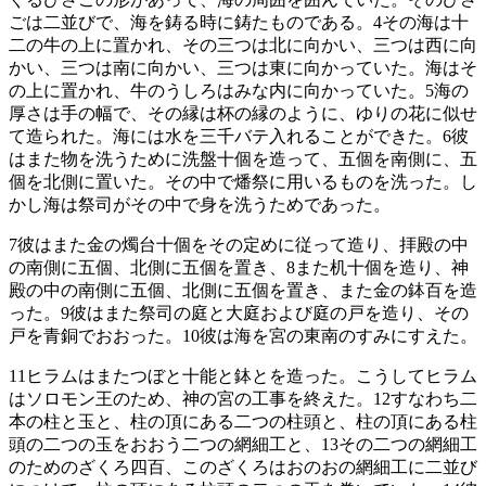
ごは二並びで、海を鋳る時に鋳たものである。
4
その海は十
二の牛の上に置かれ、その三つは北に向かい、三つは西に向
かい、三つは南に向かい、三つは東に向かっていた。海はそ
の上に置かれ、牛のうしろはみな内に向かっていた。
5
海の
厚さは手の幅で、その縁は杯の縁のように、ゆりの花に似せ
て造られた。海には水を三千バテ入れることができた。
6
彼
はまた物を洗うために洗盤十個を造って、五個を南側に、五
個を北側に置いた。その中で燔祭に用いるものを洗った。し
かし海は祭司がその中で身を洗うためであった。
7
彼はまた金の燭台十個をその定めに従って造り、拝殿の中
の南側に五個、北側に五個を置き、
8
また机十個を造り、神
殿の中の南側に五個、北側に五個を置き、また金の鉢百を造
った。
9
彼はまた祭司の庭と大庭および庭の戸を造り、その
戸を青銅でおおった。
10
彼は海を宮の東南のすみにすえた。
11
ヒラムはまたつぼと十能と鉢とを造った。こうしてヒラム
はソロモン王のため、神の宮の工事を終えた。
12
すなわち二
本の柱と玉と、柱の頂にある二つの柱頭と、柱の頂にある柱
頭の二つの玉をおおう二つの網細工と、
13
その二つの網細工
のためのざくろ四百、このざくろはおのおの網細工に二並び