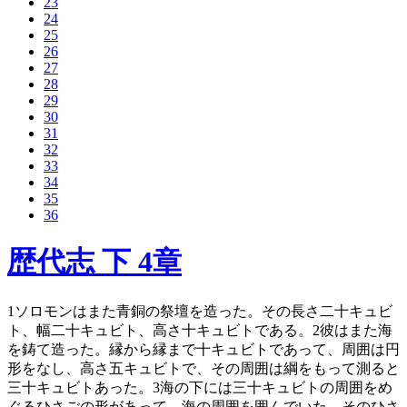
23
24
25
26
27
28
29
30
31
32
33
34
35
36
歴代志 下 4章
1
ソロモンはまた青銅の祭壇を造った。その長さ二十キュビ
ト、幅二十キュビト、高さ十キュビトである。
2
彼はまた海
を鋳て造った。縁から縁まで十キュビトであって、周囲は円
形をなし、高さ五キュビトで、その周囲は綱をもって測ると
三十キュビトあった。
3
海の下には三十キュビトの周囲をめ
ぐるひさごの形があって、海の周囲を囲んでいた。そのひさ