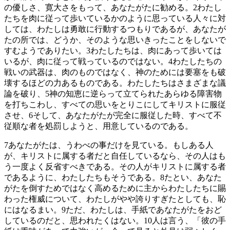
の優しさ、寛大さをもって、あなたがたに勧める。
2
わたし
たちを肉に従って歩いているかのように思っている人々に対
しては、わたしは勇敢に行動するつもりであるが、あなたが
たの所では、どうか、そのような思いきったことをしないで
すむようでありたい。
3
わたしたちは、肉にあって歩いては
いるが、肉に従って戦っているのではない。
4
わたしたちの
戦いの武器は、肉のものではなく、神のためには要塞をも破
壊するほどの力あるものである。わたしたちはさまざまな議
論を破り、
5
神の知恵に逆らって立てられたあらゆる障害物
を打ちこわし、すべての思いをとりこにしてキリストに服従
させ、
6
そして、あなたがたが完全に服従した時、すべて不
従順な者を処罰しようと、用意しているのである。
7
あなたがたは、うわべの事だけを見ている。もしある人
が、キリストに属する者だと自任しているなら、その人はも
う一度よく反省すべきである。その人がキリストに属する者
であるように、わたしたちもそうである。
8
たとい、あなた
がたを倒すためではなく高めるために主からわたしたちに賜
わった権威について、わたしがやや誇りすぎたとしても、恥
にはなるまい。
9
ただ、わたしは、手紙であなたがたをおど
しているのだと、思われたくはない。
10
人は言う、「彼の手