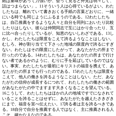
紙は重味があって力強いが、会って見ると外見は弱々しく、
話はつまらない」。
11
そういう人は心得ているがよい。わた
したちは、離れていて書きおくる手紙の言葉どおりに、一緒
にいる時でも同じようにふるまうのである。
12
わたしたち
は、自己推薦をするような人々と自分を同列においたり比較
したりはしない。彼らは仲間同志で互にはかり合ったり、互
に比べ合ったりしているが、知恵のないしわざである。
13
し
かし、わたしたちは限度をこえて誇るようなことはしない。
むしろ、神が割り当てて下さった地域の限度内で誇るにすぎ
ない。わたしはその限度にしたがって、あなたがたの所まで
行ったのである。
14
わたしたちは、あなたがたの所まで行け
ない者であるかのように、むりに手を延ばしているのではな
い。事実、わたしたちが最初にキリストの福音を携えて、あ
なたがたの所までも行ったのである。
15
わたしたちは限度を
こえて、他人の働きを誇るようなことはしない。ただ、あな
たがたの信仰が成長するにつれて、わたしたちの働きの範囲
があなたがたの中でますます大きくなることを望んでいる。
16
こうして、わたしたちはほかの人の地域ですでになされて
いることを誇ることはせずに、あなたがたを越えたさきざき
にまで、福音を宣べ伝えたい。
17
誇る者は主を誇るべきであ
る。
18
自分で自分を推薦する人ではなく、主に推薦される人
こそ、確かな人なのである。