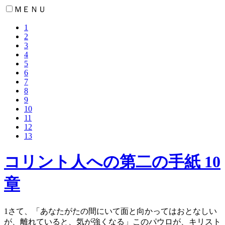
ＭＥＮＵ
1
2
3
4
5
6
7
8
9
10
11
12
13
コリント人への第二の手紙 10
章
1
さて、「あなたがたの間にいて面と向かってはおとなしい
が、離れていると、気が強くなる」このパウロが、キリスト