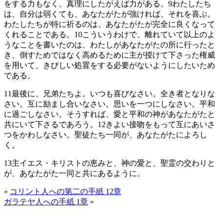
をする力もなく、真理にしたがえば力がある。
9
わたしたち
は、自分は弱くても、あなたがたが強ければ、それを喜ぶ。
わたしたちが特に祈るのは、あなたがたが完全に良くなって
くれることである。
10
こういうわけで、離れていて以上のよ
うなことを書いたのは、わたしがあなたがたの所に行ったと
き、倒すためではなく高めるために主が授けて下さった権威
を用いて、きびしい処置をする必要がないようにしたいため
である。
11
最後に、兄弟たちよ。いつも喜びなさい。全き者となりな
さい。互に励まし合いなさい。思いを一つにしなさい。平和
に過ごしなさい。そうすれば、愛と平和の神があなたがたと
共にいて下さるであろう。
12
きよい接吻をもって互にあいさ
つをかわしなさい。聖徒たち一同が、あなたがたによろし
く。
13
主イエス・キリストの恵みと、神の愛と、聖霊の交わりと
が、あなたがた一同と共にあるように。
«
コリント人への第二の手紙 12章
ガラテヤ人への手紙 1章
»