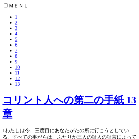
ＭＥＮＵ
1
2
3
4
5
6
7
8
9
10
11
12
13
コリント人への第二の手紙 13
章
1
わたしは今、三度目にあなたがたの所に行こうとしてい
る。すべての事がらは、ふたりか三人の証人の証言によって