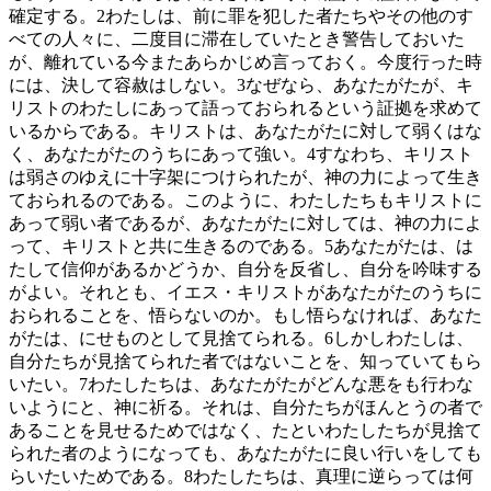
確定する。
2
わたしは、前に罪を犯した者たちやその他のす
べての人々に、二度目に滞在していたとき警告しておいた
が、離れている今またあらかじめ言っておく。今度行った時
には、決して容赦はしない。
3
なぜなら、あなたがたが、キ
リストのわたしにあって語っておられるという証拠を求めて
いるからである。キリストは、あなたがたに対して弱くはな
く、あなたがたのうちにあって強い。
4
すなわち、キリスト
は弱さのゆえに十字架につけられたが、神の力によって生き
ておられるのである。このように、わたしたちもキリストに
あって弱い者であるが、あなたがたに対しては、神の力によ
って、キリストと共に生きるのである。
5
あなたがたは、は
たして信仰があるかどうか、自分を反省し、自分を吟味する
がよい。それとも、イエス・キリストがあなたがたのうちに
おられることを、悟らないのか。もし悟らなければ、あなた
がたは、にせものとして見捨てられる。
6
しかしわたしは、
自分たちが見捨てられた者ではないことを、知っていてもら
いたい。
7
わたしたちは、あなたがたがどんな悪をも行わな
いようにと、神に祈る。それは、自分たちがほんとうの者で
あることを見せるためではなく、たといわたしたちが見捨て
られた者のようになっても、あなたがたに良い行いをしても
らいたいためである。
8
わたしたちは、真理に逆らっては何