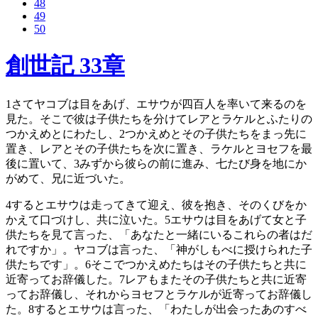
48
49
50
創世記 33章
1
さてヤコブは目をあげ、エサウが四百人を率いて来るのを
見た。そこで彼は子供たちを分けてレアとラケルとふたりの
つかえめとにわたし、
2
つかえめとその子供たちをまっ先に
置き、レアとその子供たちを次に置き、ラケルとヨセフを最
後に置いて、
3
みずから彼らの前に進み、七たび身を地にか
がめて、兄に近づいた。
4
するとエサウは走ってきて迎え、彼を抱き、そのくびをか
かえて口づけし、共に泣いた。
5
エサウは目をあげて女と子
供たちを見て言った、「あなたと一緒にいるこれらの者はだ
れですか」。ヤコブは言った、「神がしもべに授けられた子
供たちです」。
6
そこでつかえめたちはその子供たちと共に
近寄ってお辞儀した。
7
レアもまたその子供たちと共に近寄
ってお辞儀し、それからヨセフとラケルが近寄ってお辞儀し
た。
8
するとエサウは言った、「わたしが出会ったあのすべ