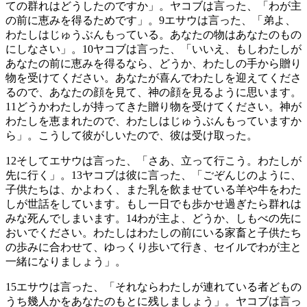
ての群れはどうしたのですか」。ヤコブは言った、「わが主
の前に恵みを得るためです」。
9
エサウは言った、「弟よ、
わたしはじゅうぶんもっている。あなたの物はあなたのもの
にしなさい」。
10
ヤコブは言った、「いいえ、もしわたしが
あなたの前に恵みを得るなら、どうか、わたしの手から贈り
物を受けてください。あなたが喜んでわたしを迎えてくださ
るので、あなたの顔を見て、神の顔を見るように思います。
11
どうかわたしが持ってきた贈り物を受けてください。神が
わたしを恵まれたので、わたしはじゅうぶんもっていますか
ら」。こうして彼がしいたので、彼は受け取った。
12
そしてエサウは言った、「さあ、立って行こう。わたしが
先に行く」。
13
ヤコブは彼に言った、「ごぞんじのように、
子供たちは、かよわく、また乳を飲ませている羊や牛をわた
しが世話をしています。もし一日でも歩かせ過ぎたら群れは
みな死んでしまいます。
14
わが主よ、どうか、しもべの先に
おいでください。わたしはわたしの前にいる家畜と子供たち
の歩みに合わせて、ゆっくり歩いて行き、セイルでわが主と
一緒になりましょう」。
15
エサウは言った、「それならわたしが連れている者どもの
うち幾人かをあなたのもとに残しましょう」。ヤコブは言っ