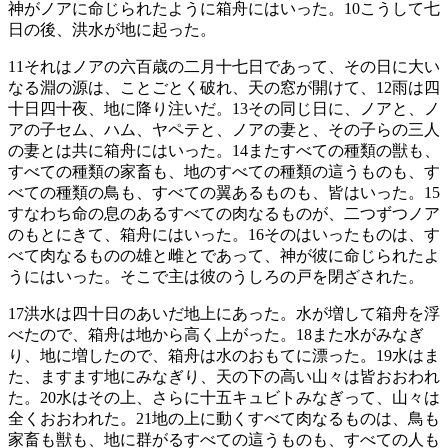
神がノアに命じられたように箱舟にはいった。
10
こうして七
日の後、洪水が地に起った。
11
それはノアの六百歳の二月十七日であって、その日に大い
なる淵の源は、ことごとく破れ、天の窓が開けて、
12
雨は四
十日四十夜、地に降り注いだ。
13
その同じ日に、ノアと、ノ
アの子セム、ハム、ヤペテと、ノアの妻と、その子らの三人
の妻とは共に箱舟にはいった。
14
またすべての種類の獣も、
すべての種類の家畜も、地のすべての種類の這うものも、す
べての種類の鳥も、すべての翼あるものも、皆はいった。
15
すなわち命の息のあるすべての肉なるものが、二つずつノア
のもとにきて、箱舟にはいった。
16
そのはいったものは、す
べて肉なるものの雄と雌とであって、神が彼に命じられたよ
うにはいった。そこで主は彼のうしろの戸を閉ざされた。
17
洪水は四十日のあいだ地上にあった。水が増して箱舟を浮
べたので、箱舟は地から高く上がった。
18
また水がみなぎ
り、地に増したので、箱舟は水のおもてに漂った。
19
水はま
た、ますます地にみなぎり、天の下の高い山々は皆おおわれ
た。
20
水はその上、さらに十五キュビトみなぎって、山々は
全くおおわれた。
21
地の上に動くすべて肉なるものは、鳥も
家畜も獣も、地に群がるすべての這うものも、すべての人も