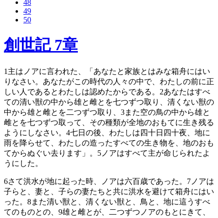
48
49
50
創世記 7章
1
主はノアに言われた、「あなたと家族とはみな箱舟にはい
りなさい。あなたがこの時代の人々の中で、わたしの前に正
しい人であるとわたしは認めたからである。
2
あなたはすべ
ての清い獣の中から雄と雌とを七つずつ取り、清くない獣の
中から雄と雌とを二つずつ取り、
3
また空の鳥の中から雄と
雌とを七つずつ取って、その種類が全地のおもてに生き残る
ようにしなさい。
4
七日の後、わたしは四十日四十夜、地に
雨を降らせて、わたしの造ったすべての生き物を、地のおも
てからぬぐい去ります」。
5
ノアはすべて主が命じられたよ
うにした。
6
さて洪水が地に起った時、ノアは六百歳であった。
7
ノアは
子らと、妻と、子らの妻たちと共に洪水を避けて箱舟にはい
った。
8
また清い獣と、清くない獣と、鳥と、地に這うすべ
てのものとの、
9
雄と雌とが、二つずつノアのもとにきて、