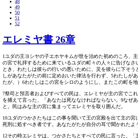
48
49
50
51
52
エレミヤ書 26章
1
ユダの王ヨシヤの子エホヤキムが世を治めた初めのころ、主
の宮で礼拝するために来ているユダの町々の人々に告げなさ
とき、わたしは彼らの行いの悪いために、災を彼らに下そう
しがあなたがたの前に定めおいた律法を行わず、
5
わたしがあ
たが、）
6
わたしはこの宮をシロのようにし、またこの町を地
7
祭司と預言者およびすべての民は、エレミヤが主の宮でこれ
を捕えて言った、「あなたは死ななければならない。
9
なぜあ
と。民はみな主の宮に集まってエレミヤを取り囲んだ。
10
ユダのつかさたちはこの事を聞いて王の宮殿を出て主の宮
死刑に処すべき者です。あなたがたが自分の耳で聞かれたよ
12
その時エレミヤは、つかさたちとすべての民に言った、「