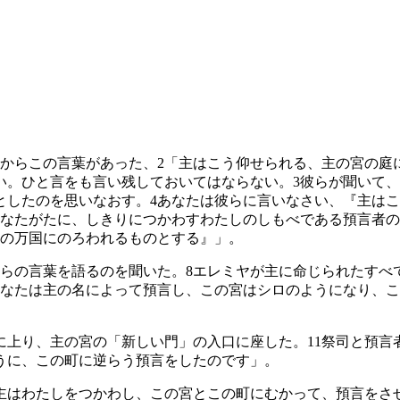
からこの言葉があった、
2
「主はこう仰せられる、主の宮の庭
い。ひと言をも言い残しておいてはならない。
3
彼らが聞いて、
としたのを思いなおす。
4
あなたは彼らに言いなさい、『主はこ
なたがたに、しきりにつかわすわたしのしもべである預言者の
の万国にのろわれるものとする』」。
らの言葉を語るのを聞いた。
8
エレミヤが主に命じられたすべ
なたは主の名によって預言し、この宮はシロのようになり、こ
に上り、主の宮の「新しい門」の入口に座した。
11
祭司と預言
うに、この町に逆らう預言をしたのです」。
主はわたしをつかわし、この宮とこの町にむかって、預言をさ