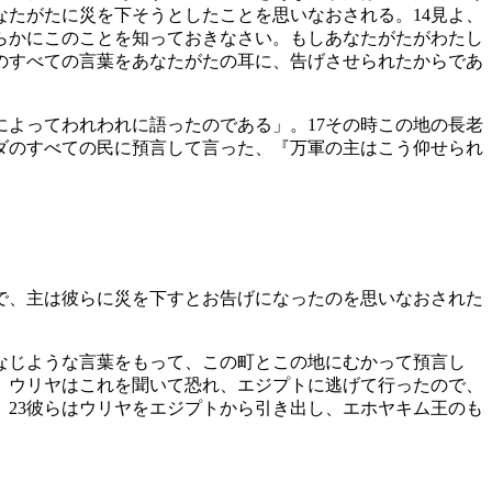
なたがたに災を下そうとしたことを思いなおされる。
14
見よ、
らかにこのことを知っておきなさい。もしあなたがたがわたし
のすべての言葉をあなたがたの耳に、告げさせられたからであ
によってわれわれに語ったのである」。
17
その時この地の長老
ダのすべての民に預言して言った、『万軍の主はこう仰せられ
で、主は彼らに災を下すとお告げになったのを思いなおされた
なじような言葉をもって、この町とこの地にむかって預言し
、ウリヤはこれを聞いて恐れ、エジプトに逃げて行ったので、
。
23
彼らはウリヤをエジプトから引き出し、エホヤキム王のも