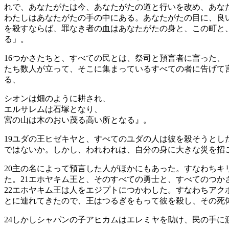
れで、あなたがたは今、あなたがたの道と行いを改め、あな
わたしはあなたがたの手の中にある。あなたがたの目に、良
を殺すならば、罪なき者の血はあなたがたの身と、この町と
る」。
16
つかさたちと、すべての民とは、祭司と預言者に言った、
たち数人が立って、そこに集まっているすべての者に告げて
る、
シオンは畑のように耕され、
エルサレムは石塚となり、
宮の山は木のおい茂る高い所となる』。
19
ユダの王ヒゼキヤと、すべてのユダの人は彼を殺そうとし
ではないか。しかし、われわれは、自分の身に大きな災を招
20
主の名によって預言した人がほかにもあった。すなわちキ
た。
21
エホヤキム王と、そのすべての勇士と、すべてのつか
22
エホヤキム王は人をエジプトにつかわした。すなわちアク
とに連れてきたので、王はつるぎをもって彼を殺し、その死
24
しかしシャパンの子アヒカムはエレミヤを助け、民の手に