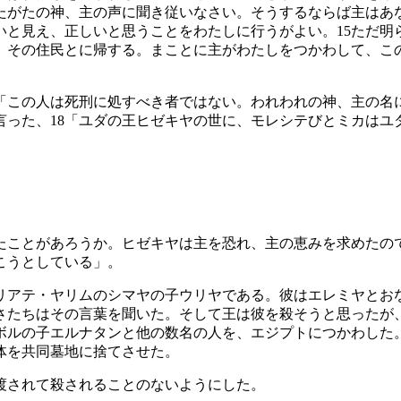
たがたの神、主の声に聞き従いなさい。そうするならば主はあ
いと見え、正しいと思うことをわたしに行うがよい。
15
ただ明
、その住民とに帰する。まことに主がわたしをつかわして、こ
「この人は死刑に処すべき者ではない。われわれの神、主の名
言った、
18
「ユダの王ヒゼキヤの世に、モレシテびとミカはユ
たことがあろうか。ヒゼキヤは主を恐れ、主の恵みを求めたの
こうとしている」。
リアテ・ヤリムのシマヤの子ウリヤである。彼はエレミヤとお
さたちはその言葉を聞いた。そして王は彼を殺そうと思ったが
ボルの子エルナタンと他の数名の人を、エジプトにつかわした
体を共同墓地に捨てさせた。
渡されて殺されることのないようにした。