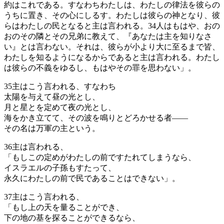
約はこれである。すなわちわたしは、わたしの律法を彼らの
うちに置き、その心にしるす。わたしは彼らの神となり、彼
らはわたしの民となると主は言われる。
34
人はもはや、おの
おのその隣とその兄弟に教えて、『あなたは主を知りなさ
い』とは言わない。それは、彼らが小より大に至るまで皆、
わたしを知るようになるからであると主は言われる。わたし
は彼らの不義をゆるし、もはやその罪を思わない」。
35
主はこう言われる、すなわち
太陽を与えて昼の光とし、
月と星とを定めて夜の光とし、
海をかき立てて、その波を鳴りとどろかせる者――
その名は万軍の主という。
36
主は言われる、
「もしこの定めがわたしの前ですたれてしまうなら、
イスラエルの子孫もすたって、
永久にわたしの前で民であることはできない」。
37
主はこう言われる、
「もし上の天を量ることができ、
下の地の基を探ることができるなら、