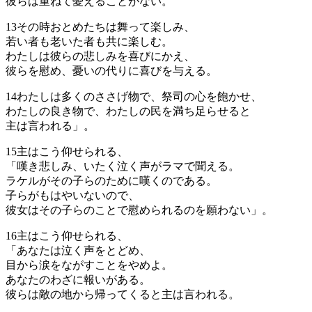
彼らは重ねて憂えることがない。
13
その時おとめたちは舞って楽しみ、
若い者も老いた者も共に楽しむ。
わたしは彼らの悲しみを喜びにかえ、
彼らを慰め、憂いの代りに喜びを与える。
14
わたしは多くのささげ物で、祭司の心を飽かせ、
わたしの良き物で、わたしの民を満ち足らせると
主は言われる」。
15
主はこう仰せられる、
「嘆き悲しみ、いたく泣く声がラマで聞える。
ラケルがその子らのために嘆くのである。
子らがもはやいないので、
彼女はその子らのことで慰められるのを願わない」。
16
主はこう仰せられる、
「あなたは泣く声をとどめ、
目から涙をながすことをやめよ。
あなたのわざに報いがある。
彼らは敵の地から帰ってくると主は言われる。