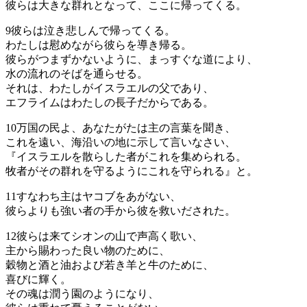
彼らは大きな群れとなって、ここに帰ってくる。
9
彼らは泣き悲しんで帰ってくる。
わたしは慰めながら彼らを導き帰る。
彼らがつまずかないように、まっすぐな道により、
水の流れのそばを通らせる。
それは、わたしがイスラエルの父であり、
エフライムはわたしの長子だからである。
10
万国の民よ、あなたがたは主の言葉を聞き、
これを遠い、海沿いの地に示して言いなさい、
『イスラエルを散らした者がこれを集められる。
牧者がその群れを守るようにこれを守られる』と。
11
すなわち主はヤコブをあがない、
彼らよりも強い者の手から彼を救いだされた。
12
彼らは来てシオンの山で声高く歌い、
主から賜わった良い物のために、
穀物と酒と油および若き羊と牛のために、
喜びに輝く。
その魂は潤う園のようになり、