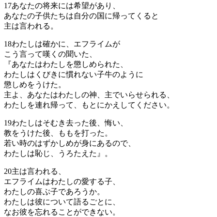
17
あなたの将来には希望があり、
あなたの子供たちは自分の国に帰ってくると
主は言われる。
18
わたしは確かに、エフライムが
こう言って嘆くの聞いた、
『あなたはわたしを懲しめられた、
わたしはくびきに慣れない子牛のように
懲しめをうけた。
主よ、あなたはわたしの神、主でいらせられる、
わたしを連れ帰って、もとにかえしてください。
19
わたしはそむき去った後、悔い、
教をうけた後、ももを打った。
若い時のはずかしめが身にあるので、
わたしは恥じ、うろたえた』。
20
主は言われる、
エフライムはわたしの愛する子、
わたしの喜ぶ子であろうか。
わたしは彼について語るごとに、
なお彼を忘れることができない。