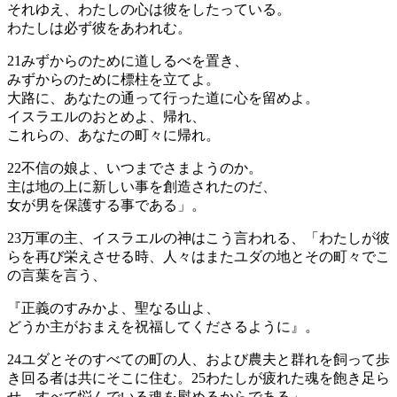
それゆえ、わたしの心は彼をしたっている。
わたしは必ず彼をあわれむ。
21
みずからのために道しるべを置き、
みずからのために標柱を立てよ。
大路に、あなたの通って行った道に心を留めよ。
イスラエルのおとめよ、帰れ、
これらの、あなたの町々に帰れ。
22
不信の娘よ、いつまでさまようのか。
主は地の上に新しい事を創造されたのだ、
女が男を保護する事である」。
23
万軍の主、イスラエルの神はこう言われる、「わたしが彼
らを再び栄えさせる時、人々はまたユダの地とその町々でこ
の言葉を言う、
『正義のすみかよ、聖なる山よ、
どうか主がおまえを祝福してくださるように』。
24
ユダとそのすべての町の人、および農夫と群れを飼って歩
き回る者は共にそこに住む。
25
わたしが疲れた魂を飽き足ら
せ、すべて悩んでいる魂を慰めるからである」。