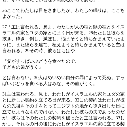
26
ここでわたしは目をさましたが、わたしの眠りは、ここち
よかった。
27
「主は言われる、見よ、わたしが人の種と獣の種とをイス
ラエルの家とユダの家とにまく日が来る。
28
わたしは彼らを
抜き、砕き、倒し、滅ぼし、悩まそうと待ちかまえていたよ
うに、また彼らを建て、植えようと待ちかまえていると主は
言われる。
29
その時、彼らはもはや、
『父がすっぱいぶどうを食べたので、
子どもの歯がうく』
とは言わない。
30
人はめいめい自分の罪によって死ぬ。すっ
ぱいぶどうを食べる人はみな、その歯がうく。
31
主は言われる、見よ、わたしがイスラエルの家とユダの家
とに新しい契約を立てる日が来る。
32
この契約はわたしが彼
らの先祖をその手をとってエジプトの地から導き出した日に
立てたようなものではない。わたしは彼らの夫であったのだ
が、彼らはそのわたしの契約を破ったと主は言われる。
33
し
かし、それらの日の後にわたしがイスラエルの家に立てる契