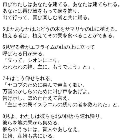
再びわたしはあなたを建てる、あなたは建てられる。
あなたは再び鼓をもって身を飾り、
出て行って、喜び楽しむ者と共に踊る。
5
またあなたはぶどうの木をサマリヤの山に植える。
植える者は、植えてその実を食べることができる。
6
見守る者がエフライムの山の上に立って
呼ばわる日が来る。
『立って、シオンに上り、
われわれの神、主に、もうでよう』と」。
7
主はこう仰せられる、
「ヤコブのために喜んで声高く歌い、
万国のかしらのために叫び声をあげよ。
告げ示し、ほめたたえて言え、
『主はその民イスラエルの残りの者を救われた』と。
8
見よ、わたしは彼らを北の国から連れ帰り、
彼らを地の果から集める。
彼らのうちには、盲人やあしなえ、
妊婦、産婦も共にいる。