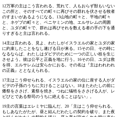
12
万軍の主はこう言われる、荒れて、人もおらず獣もいない
この所と、そのすべての町々に再びその群れを伏させる牧者
のすまいがあるようになる。
13
山地の町々と、平地の町々
と、ネゲブの町々と、ベニヤミンの地、エルサレムの周囲
と、ユダの町々で、群れは再びそれを数える者の手の下を通
りすぎると主は言われる。
14
主は言われる、見よ、わたしがイスラエルの家とユダの家
に約束したことをなし遂げる日が来る。
15
その日、その時に
なるならば、わたしはダビデのために一つの正しい枝を生じ
させよう。彼は公平と正義を地に行う。
16
その日、ユダは救
を得、エルサレムは安らかにおる。その名は『主はわれわれ
の正義』ととなえられる。
17
主はこう仰せられる、イスラエルの家の位に座する人がダ
ビデの子孫のうちに欠けることはない。
18
またわたしの前に
燔祭をささげ、素祭を焼き、つねに犠牲をささげる人が、レ
ビびとである祭司のうちに絶えることはない」。
19
主の言葉はエレミヤに臨んだ、
20
「主はこう仰せられる、
もしあなたがたが、昼と結んだわたしの契約を破り、また夜