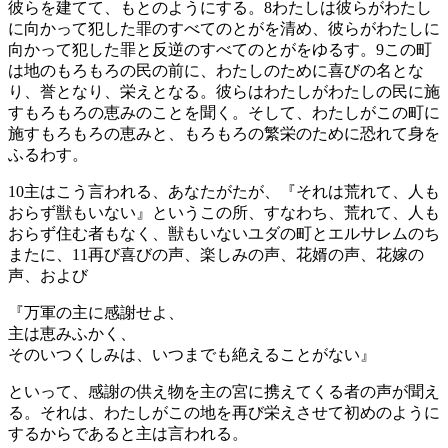
彼らを建てて、もとのようにする。
8
わたしは彼らがわたし
に向かって犯した罪のすべてのとがを清め、彼らがわたしに
向かって犯した罪と反逆のすべてのとがをゆるす。
9
この町
は地のもろもろの民の前に、わたしのために喜びの名とな
り、誉となり、栄えとなる。彼らはわたしがわたしの民に施
すもろもろの恵みのことを聞く。そして、わたしがこの町に
施すもろもろの恵みと、もろもろの繁栄のために恐れて身を
ふるわす。
10
主はこう言われる、あなたがたが、『それは荒れて、人も
おらず獣もいない』というこの所、すなわち、荒れて、人も
おらず住む者もなく、獣もいないユダの町とエルサレムのち
またに、
11
再び喜びの声、楽しみの声、花婿の声、花嫁の
声、および
『万軍の主に感謝せよ、
主は恵みふかく、
そのいつくしみは、いつまでも絶えることがない』
といって、感謝の供え物を主の宮に携えてくる者の声が聞え
る。それは、わたしがこの地を再び栄えさせて初めのように
するからであると主は言われる。