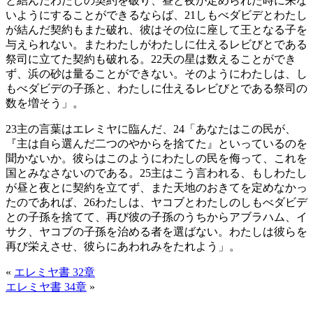
と結んだわたしの契約を破り、昼と夜が定められた時に来な
いようにすることができるならば、
21
しもべダビデとわたし
が結んだ契約もまた破れ、彼はその位に座して王となる子を
与えられない。またわたしがわたしに仕えるレビびとである
祭司に立てた契約も破れる。
22
天の星は数えることができ
ず、浜の砂は量ることができない。そのようにわたしは、し
もべダビデの子孫と、わたしに仕えるレビびとである祭司の
数を増そう」。
23
主の言葉はエレミヤに臨んだ、
24
「あなたはこの民が、
『主は自ら選んだ二つのやからを捨てた』といっているのを
聞かないか。彼らはこのようにわたしの民を侮って、これを
国とみなさないのである。
25
主はこう言われる、もしわたし
が昼と夜とに契約を立てず、また天地のおきてを定めなかっ
たのであれば、
26
わたしは、ヤコブとわたしのしもべダビデ
との子孫を捨てて、再び彼の子孫のうちからアブラハム、イ
サク、ヤコブの子孫を治める者を選ばない。わたしは彼らを
再び栄えさせ、彼らにあわれみをたれよう」。
«
エレミヤ書 32章
エレミヤ書 34章
»