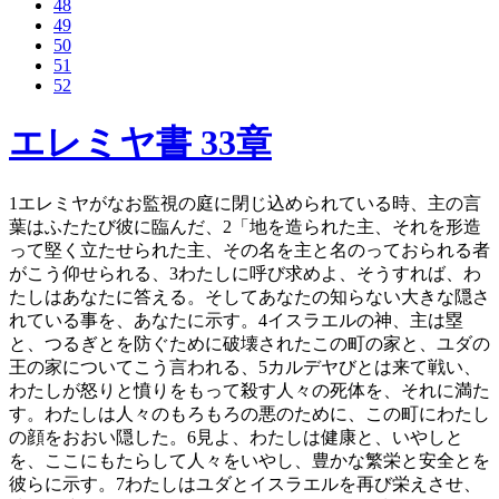
48
49
50
51
52
エレミヤ書 33章
1
エレミヤがなお監視の庭に閉じ込められている時、主の言
葉はふたたび彼に臨んだ、
2
「地を造られた主、それを形造
って堅く立たせられた主、その名を主と名のっておられる者
がこう仰せられる、
3
わたしに呼び求めよ、そうすれば、わ
たしはあなたに答える。そしてあなたの知らない大きな隠さ
れている事を、あなたに示す。
4
イスラエルの神、主は塁
と、つるぎとを防ぐために破壊されたこの町の家と、ユダの
王の家についてこう言われる、
5
カルデヤびとは来て戦い、
わたしが怒りと憤りをもって殺す人々の死体を、それに満た
す。わたしは人々のもろもろの悪のために、この町にわたし
の顔をおおい隠した。
6
見よ、わたしは健康と、いやしと
を、ここにもたらして人々をいやし、豊かな繁栄と安全とを
彼らに示す。
7
わたしはユダとイスラエルを再び栄えさせ、