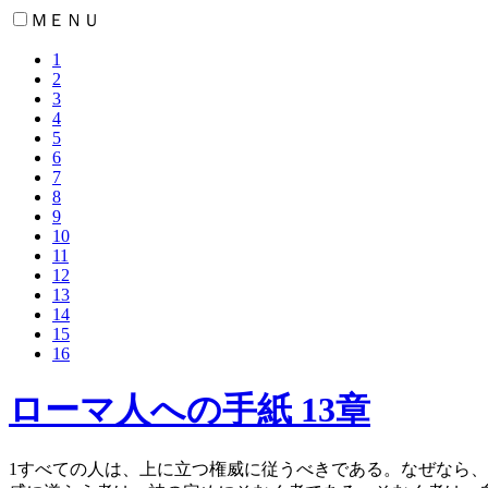
ＭＥＮＵ
1
2
3
4
5
6
7
8
9
10
11
12
13
14
15
16
ローマ人への手紙 13章
1
すべての人は、上に立つ権威に従うべきである。なぜなら、