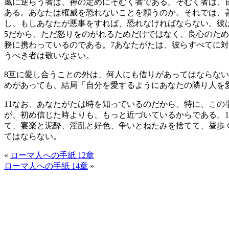
威に逆らう者は、神の定めにそむく者である。そむく者は、
ある。あなたは権威を恐れないことを願うのか。それでは、
し、もしあなたが悪事をすれば、恐れなければならない。彼
5
だから、ただ怒りをのがれるためだけではなく、良心のため
務に携わっているのである。
7
あなたがたは、彼らすべてに対
うべき者は敬いなさい。
8
互に愛し合うことの外は、何人にも借りがあってはならない
めがあっても、結局「自分を愛するようにあなたの隣り人を
11
なお、あなたがたは時を知っているのだから、特に、この
が、初め信じた時よりも、もっと近づいているからである。
1
て、宴楽と泥酔、淫乱と好色、争いとねたみを捨てて、昼歩
てはならない。
«
ローマ人への手紙 12章
ローマ人への手紙 14章
»