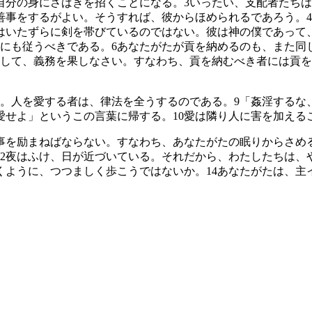
自分の身にさばきを招くことになる。
3
いったい、支配者たちは
善事をするがよい。そうすれば、彼からほめられるであろう。
4
はいたずらに剣を帯びているのではない。彼は神の僕であって
にも従うべきである。
6
あなたがたが貢を納めるのも、また同
して、義務を果しなさい。すなわち、貢を納むべき者には貢を
。人を愛する者は、律法を全うするのである。
9
「姦淫するな
愛せよ」というこの言葉に帰する。
10
愛は隣り人に害を加える
事を励まねばならない。すなわち、あなたがたの眠りからさめ
2
夜はふけ、日が近づいている。それだから、わたしたちは、
くように、つつましく歩こうではないか。
14
あなたがたは、主