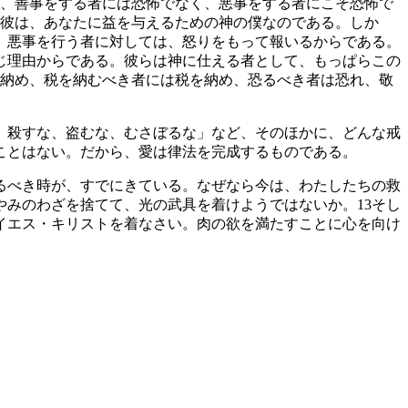
、善事をする者には恐怖でなく、悪事をする者にこそ恐怖で
彼は、あなたに益を与えるための神の僕なのである。しか
、悪事を行う者に対しては、怒りをもって報いるからである。
じ理由からである。彼らは神に仕える者として、もっぱらこの
納め、税を納むべき者には税を納め、恐るべき者は恐れ、敬
、殺すな、盗むな、むさぼるな」など、そのほかに、どんな戒
ことはない。だから、愛は律法を完成するものである。
るべき時が、すでにきている。なぜなら今は、わたしたちの救
やみのわざを捨てて、光の武具を着けようではないか。
13
そし
イエス・キリストを着なさい。肉の欲を満たすことに心を向け