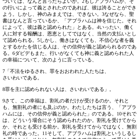
ついては、なんと言ったらよいか。
2
もしアブラハムが、そ
の行いによって義とされたのであれば、彼は誇ることができ
よう。しかし、神のみまえでは、できない。
3
なぜなら、聖
書はなんと言っているか、「アブラハムは神を信じた。それ
によって、彼は義と認められた」とある。
4
いったい、働く
人に対する報酬は、恩恵としてではなく、当然の支払いとし
て認められる。
5
しかし、働きはなくても、不信心な者を義
とするかたを信じる人は、その信仰が義と認められるのであ
る。
6
ダビデもまた、行いがなくても神に義と認められた人
の幸福について、次のように言っている、
7
「不法をゆるされ、罪をおおわれた人たちは、
さいわいである。
8
罪を主に認められない人は、さいわいである」。
9
さて、この幸福は、割礼の者だけが受けるのか。それと
も、無割礼の者にも及ぶのか。わたしたちは言う、「アブラ
ハムには、その信仰が義と認められた」のである。
10
それで
は、どういう場合にそう認められたのか。割礼を受けてから
か、それとも受ける前か。割礼を受けてからではなく、無割
礼の時であった。
11
そして、アブラハムは割礼というしるし