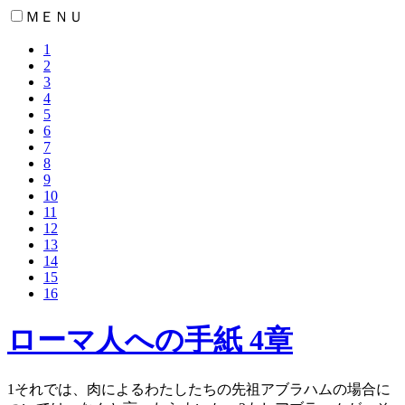
ＭＥＮＵ
1
2
3
4
5
6
7
8
9
10
11
12
13
14
15
16
ローマ人への手紙 4章
1
それでは、肉によるわたしたちの先祖アブラハムの場合に