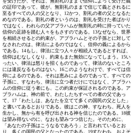
を受けたが、それは、無割礼のままで信仰によって受けた義
の証印であって、彼が、無割礼のままで信じて義とされるに
至るすべての人の父となり、
12
かつ、割礼の者の父となるた
めなのである。割礼の者というのは、割礼を受けた者ばかり
ではなく、われらの父アブラハムが無割礼の時に持っていた
信仰の足跡を踏む人々をもさすのである。
13
なぜなら、世界
を相続させるとの約束が、アブラハムとその子孫とに対して
なされたのは、律法によるのではなく、信仰の義によるから
である。
14
もし、律法に立つ人々が相続人であるとすれば、
信仰はむなしくなり、約束もまた無効になってしまう。
15
い
ったい、律法は怒りを招くものであって、律法のないところ
には違反なるものはない。
16
このようなわけで、すべては信
仰によるのである。それは恵みによるのであって、すべての
子孫に、すなわち、律法に立つ者だけにではなく、アブラハ
ムの信仰に従う者にも、この約束が保証されるのである。ア
ブラハムは、神の前で、わたしたちすべての者の父であっ
て、
17
「わたしは、あなたを立てて多くの国民の父とした」
と書いてあるとおりである。彼はこの神、すなわち、死人を
生かし、無から有を呼び出される神を信じたのである。
18
彼
は望み得ないのに、なおも望みつつ信じた。そのために、
「あなたの子孫はこうなるであろう」と言われているとお
り、多くの国民の父となったのである。
19
すなわち、およそ