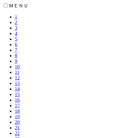
ＭＥＮＵ
1
2
3
4
5
6
7
8
9
10
11
12
13
14
15
16
17
18
19
20
21
22