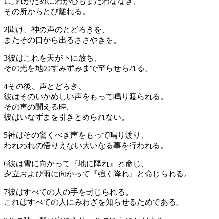
1
これがためにわが心もまたわななき、
その所からとび離れる。
2
聞け、神の声のとどろきを、
またその口から出るささやきを。
3
彼はこれを天が下に放ち、
その光を地のすみずみまで至らせられる。
4
その後、声とどろき、
彼はそのいかめしい声をもって鳴り渡られる。
その声の聞える時、
彼はいなずまを引きとめられない。
5
神はその驚くべき声をもって鳴り渡り、
われわれの悟りえない大いなる事を行われる。
6
彼は雪に向かって『地に降れ』と命じ、
夕立および雨に向かって『強く降れ』と命じられる。
7
彼はすべての人の手を封じられる。
これはすべての人にみわざを知らせるためである。