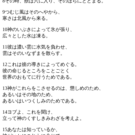
8
その時、獣は穴に入り、そのほらにとどまる。
9
つむじ風はそのへやから、
寒さは北風から来る。
10
神のいぶきによって氷が張り、
広々とした水は凍る。
11
彼は濃い雲に水気を負わせ、
雲はそのいなずまを散らす。
12
これは彼の導きによってめぐる。
彼の命じるところをことごとく
世界のおもてに行うためである。
13
神がこれらをこさせるのは、懲しめのため、
あるいはその地のため、
あるいはいつくしみのためである。
14
ヨブよ、これを聞け、
立って神のくすしきみわざを考えよ。
15
あなたは知っているか、