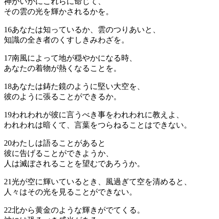
神がいかにこれらに命じて、
その雲の光を輝かされるかを。
16
あなたは知っているか、雲のつりあいと、
知識の全き者のくすしきみわざを。
17
南風によって地が穏やかになる時、
あなたの着物が熱くなることを。
18
あなたは鋳た鏡のように堅い大空を、
彼のように張ることができるか。
19
われわれが彼に言うべき事をわれわれに教えよ、
われわれは暗くて、言葉をつらねることはできない。
20
わたしは語ることがあると
彼に告げることができようか、
人は滅ぼされることを望むであろうか。
21
光が空に輝いているとき、風過ぎて空を清めると、
人々はその光を見ることができない。
22
北から黄金のような輝きがでてくる。