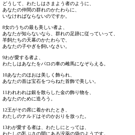
どうして、わたしはさまよう者のように、
あなたの仲間の群れのかたわらに、
いなければならないのですか。
8
女のうちの最も美しい者よ、
あなたが知らないなら、群れの足跡に従っていって、
羊飼たちの天幕のかたわらで、
あなたの子やぎを飼いなさい。
9
わが愛する者よ、
わたしはあなたをパロの車の雌馬になぞらえる。
10
あなたのほおは美しく飾られ、
あなたの首は宝石をつらねた首飾で美しい。
11
われわれは銀を散らした金の飾り物を、
あなたのために造ろう。
12
王がその席に着かれたとき、
わたしのナルドはそのかおりを放った。
13
わが愛する者は、わたしにとっては、
わたしの乳ぶさの間にある没薬の袋のようです。