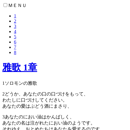
ＭＥＮＵ
1
2
3
4
5
6
7
8
雅歌 1章
1
ソロモンの雅歌
2
どうか、あなたの口の口づけをもって、
わたしに口づけしてください。
あなたの愛はぶどう酒にまさり、
3
あなたのにおい油はかんばしく、
あなたの名は注がれたにおい油のようです。
それゆえ、おとめたちはあなたを愛するのです。