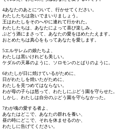
4
あなたのあとについて、行かせてください。
わたしたちは急いでまいりましょう。
王はわたしをそのへやに連れて行かれた。
わたしたちは、あなたによって喜び楽しみ、
ぶどう酒にまさって、あなたの愛をほめたたえます。
おとめたちは真心をもってあなたを愛します。
5
エルサレムの娘たちよ、
わたしは黒いけれども美しい。
ケダルの天幕のように、ソロモンのとばりのように。
6
わたしが日に焼けているがために、
日がわたしを焼いたがために、
わたしを見つめてはならない。
わが母の子らは怒って、わたしにぶどう園を守らせた。
しかし、わたしは自分のぶどう園を守らなかった。
7
わが魂の愛する者よ、
あなたはどこで、あなたの群れを養い、
昼の時にどこで、それを休ませるのか、
わたしに告げてください。