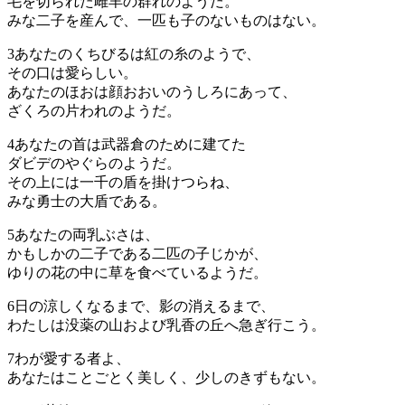
毛を切られた雌羊の群れのようだ。
みな二子を産んで、一匹も子のないものはない。
3
あなたのくちびるは紅の糸のようで、
その口は愛らしい。
あなたのほおは顔おおいのうしろにあって、
ざくろの片われのようだ。
4
あなたの首は武器倉のために建てた
ダビデのやぐらのようだ。
その上には一千の盾を掛けつらね、
みな勇士の大盾である。
5
あなたの両乳ぶさは、
かもしかの二子である二匹の子じかが、
ゆりの花の中に草を食べているようだ。
6
日の涼しくなるまで、影の消えるまで、
わたしは没薬の山および乳香の丘へ急ぎ行こう。
7
わが愛する者よ、
あなたはことごとく美しく、少しのきずもない。