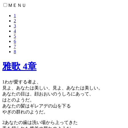
ＭＥＮＵ
1
2
3
4
5
6
7
8
雅歌 4章
1
わが愛する者よ、
見よ、あなたは美しい、見よ、あなたは美しい。
あなたの目は、顔おおいのうしろにあって、
はとのようだ。
あなたの髪はギレアデの山を下る
やぎの群れのようだ。
2
あなたの歯は洗い場から上ってきた