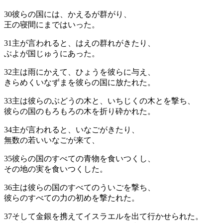
30
彼らの国には、かえるが群がり、
王の寝間にまではいった。
31
主が言われると、はえの群れがきたり、
ぶよが国じゅうにあった。
32
主は雨にかえて、ひょうを彼らに与え、
きらめくいなずまを彼らの国に放たれた。
33
主は彼らのぶどうの木と、いちじくの木とを撃ち、
彼らの国のもろもろの木を折り砕かれた。
34
主が言われると、いなごがきたり、
無数の若いいなごが来て、
35
彼らの国のすべての青物を食いつくし、
その地の実を食いつくした。
36
主は彼らの国のすべてのういごを撃ち、
彼らのすべての力の初めを撃たれた。
37
そして金銀を携えてイスラエルを出て行かせられた。