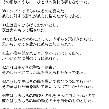
その部族のうちに、ひとりの倒れる者もなかった。
38
エジプトは彼らの去るのを喜んだ。
彼らに対する恐れが彼らに臨んだからである。
39
主は雲をひろげておおいとし、
夜は火をもって照された。
40
また彼らの求めによって、うずらを飛びきたらせ、
天から、かてを豊かに彼らに与えられた。
41
主が岩を開かれると、水がほとばしり出て、
かわいた地に川のように流れた。
42
これは主がその聖なる約束と、
そのしもべアブラハムを覚えられたからである。
43
こうして主はその民を導いて喜びつつ出て行かせ、
その選ばれた民を導いて歌いつつ出て行かせられた。
44
主はもろもろの国びとの地を彼らに与えられたので、
彼らはもろもろの民の勤労の実を自分のものとした。