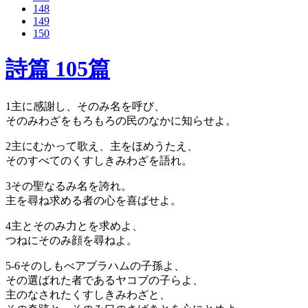
148
149
150
詩篇 105篇
1
主に感謝し、そのみ名を呼び、
そのみわざをもろもろの民のなかに知らせよ。
2
主にむかって歌え、主をほめうたえ、
そのすべてのくすしきみわざを語れ。
3
その聖なるみ名を誇れ。
主を尋ね求める者の心を喜ばせよ。
4
主とそのみ力とを求めよ、
つねにそのみ顔を尋ねよ。
5-6
そのしもべアブラハムの子孫よ、
その選ばれた者であるヤコブの子らよ、
主のなされたくすしきみわざと、