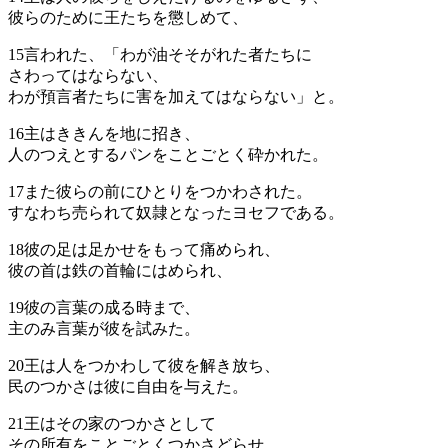
彼らのために王たちを懲しめて、
15
言われた、「わが油そそがれた者たちに
さわってはならない、
わが預言者たちに害を加えてはならない」と。
16
主はききんを地に招き、
人のつえとするパンをことごとく砕かれた。
17
また彼らの前にひとりをつかわされた。
すなわち売られて奴隷となったヨセフである。
18
彼の足は足かせをもって痛められ、
彼の首は鉄の首輪にはめられ、
19
彼の言葉の成る時まで、
主のみ言葉が彼を試みた。
20
王は人をつかわして彼を解き放ち、
民のつかさは彼に自由を与えた。
21
王はその家のつかさとして
その所有をことごとくつかさどらせ、