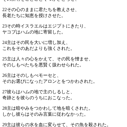
22
その心のままに君たちを教えさせ、
長老たちに知恵を授けさせた。
23
その時イスラエルはエジプトにきたり、
ヤコブはハムの地に寄留した。
24
主はその民を大いに増し加え、
これをそのあだよりも強くされた。
25
主は人々の心をかえて、その民を憎ませ、
そのしもべたちを悪賢く扱わせられた。
26
主はそのしもべモーセと、
そのお選びになったアロンとをつかわされた。
27
彼らはハムの地で主のしるしと、
奇跡とを彼らのうちにおこなった。
28
主は暗やみをつかわして地を暗くされた。
しかし彼らはそのみ言葉に従わなかった。
29
主は彼らの水を血に変らせて、その魚を殺された。