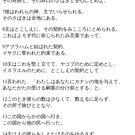
その奇跡と、そのみ口のさばきとを心にとめよ。
7
彼はわれらの神、主でいらせられる。
そのさばきは全地にある。
8
主はとこしえに、その契約をみこころにとめられる。
これはよろず代に命じられたみ言葉であって、
9
アブラハムと結ばれた契約、
イサクに誓われた約束である。
10
主はこれを堅く立てて、ヤコブのために定めとし、
イスラエルのために、とこしえの契約として
11
言われた、「わたしはあなたにカナンの地を与えて、
あなたがたの受ける嗣業の分け前とする」と。
12
このとき彼らの数は少なくて、数えるに足らず、
その所で旅びととなり、
13
この国からかの国へ行き、
この国から他の民へ行った。
14
主は人の彼らをしえたげるのをゆるさず、