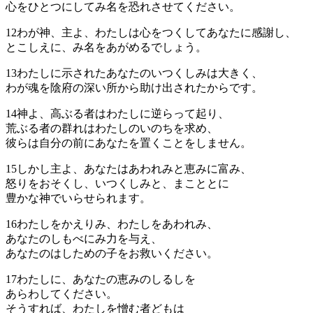
心をひとつにしてみ名を恐れさせてください。
12
わが神、主よ、わたしは心をつくしてあなたに感謝し、
とこしえに、み名をあがめるでしょう。
13
わたしに示されたあなたのいつくしみは大きく、
わが魂を陰府の深い所から助け出されたからです。
14
神よ、高ぶる者はわたしに逆らって起り、
荒ぶる者の群れはわたしのいのちを求め、
彼らは自分の前にあなたを置くことをしません。
15
しかし主よ、あなたはあわれみと恵みに富み、
怒りをおそくし、いつくしみと、まこととに
豊かな神でいらせられます。
16
わたしをかえりみ、わたしをあわれみ、
あなたのしもべにみ力を与え、
あなたのはしための子をお救いください。
17
わたしに、あなたの恵みのしるしを
あらわしてください。
そうすれば、わたしを憎む者どもは